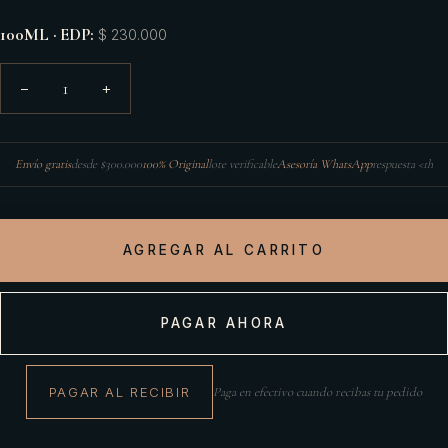
100ML · EDP
:
$ 230.000
1
−
+
Envío gratis
desde $300.000
100% Original
lote verificable
Asesoría WhatsApp
respuesta <1h
AGREGAR AL CARRITO
PAGAR AHORA
PAGAR AL RECIBIR
Paga en efectivo cuando recibas tu pedido