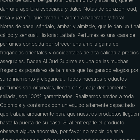
Notas de salida: bergamota, cardamomo y azafrán, que le
dan una apertura especiada y dulce Notas de corazón: oud,
rosa y jazmín, que crean un aroma amaderado y floral.
Notas de base: sándalo, ámbar y almizcle, que le dan un final
cálido y sensual. Historia: Lattafa Perfumes es una casa de
perfumes conocida por ofrecer una amplia gama de
fragancias orientales y occidentales de alta calidad a precios
asequibles. Badee Al Oud Sublime es una de las muchas
fragancias populares de la marca que ha ganado elogios por
su refinamiento y elegancia.. Todos nuestros productos
perfumes son originales, llegan en su caja debidamente
sellada, son 100% garantizados. Realizamos envíos a toda
Colombia y contamos con un equipo altamente capacitado
que trabaja arduamente para que nuestros productos lleguen
hasta la puerta de su casa. Si al entregarle el producto
observa alguna anomalía, por favor no recibir, dejar la