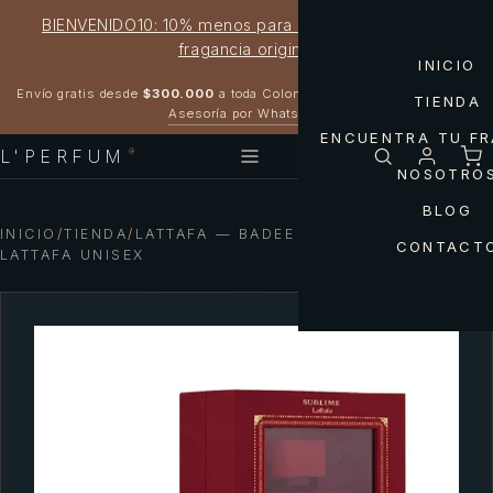
BIENVENIDO10: 10% menos para estrenar tu próxima
fragancia original
INICIO
Garantía 100% original
Envío gratis desde
$300.000
a toda Colombia
TIENDA
Asesoría por WhatsApp
ENCUENTRA TU F
L'PERFUM
®
NOSOTRO
BLOG
INICIO
/
TIENDA
/
LATTAFA — BADEE AL OUD SUBLIME
CONTACT
LATTAFA UNISEX