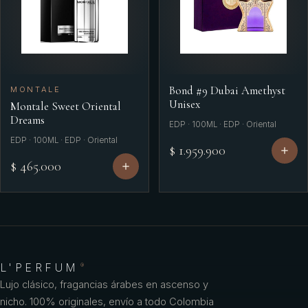
Bond #9 Dubai Amethyst
MONTALE
Unisex
Montale Sweet Oriental
Dreams
EDP · 100ML · EDP · Oriental
EDP · 100ML · EDP · Oriental
$ 1.959.900
$ 465.000
L'PERFUM
®
Lujo clásico, fragancias árabes en ascenso y
nicho. 100% originales, envío a todo Colombia