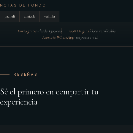
NOTAS DE FONDO
pachulí
almizcle
vainilla
Envío gratis
·
desde $300.000
100% Original
·
lote verificable
Asesoría WhatsApp
·
respuesta < 1h
RESEÑAS
Sé el primero en compartir tu
experiencia