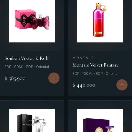
Bonbon Viktor & Rolf
MONTALE
Montale Velvet Fantasy
EDP · 90ML · EDP · Oriental
EDP · 100ML · EDP · Oriental
$ 585.900
$ 440.000