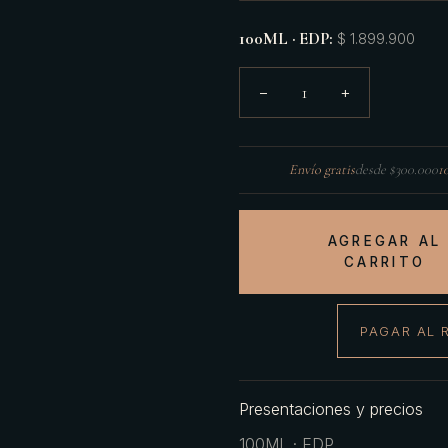
100ML · EDP
:
$ 1.899.900
1
−
+
Envío gratis
desde $300.000
1
AGREGAR AL
CARRITO
PAGAR AL 
Presentaciones y precios
100ML · EDP