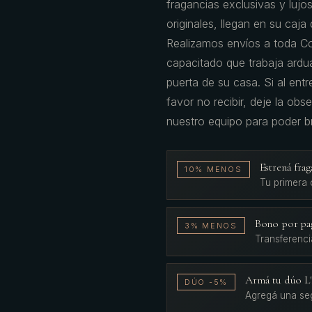
fragancias exclusivas y luj
originales, llegan en su caj
Realizamos envíos a toda C
capacitado que trabaja ardu
puerta de su casa. Si al ent
favor no recibir, deje la ob
nuestro equipo para poder br
Estrená fr
10% MENOS
Tu primera
Bono por pa
3% MENOS
Transferenci
Armá tu dúo 
DÚO -5%
Agregá una se