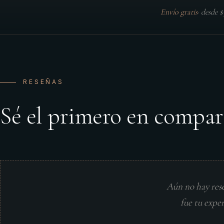
Envío gratis
·
desde 
RESEÑAS
Sé el primero en compar
Aún no hay res
fue tu expe