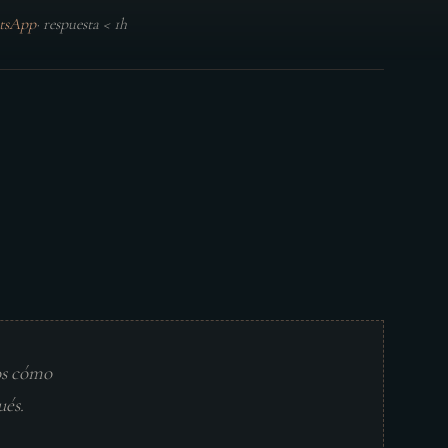
tsApp
·
respuesta < 1h
os cómo
ués.