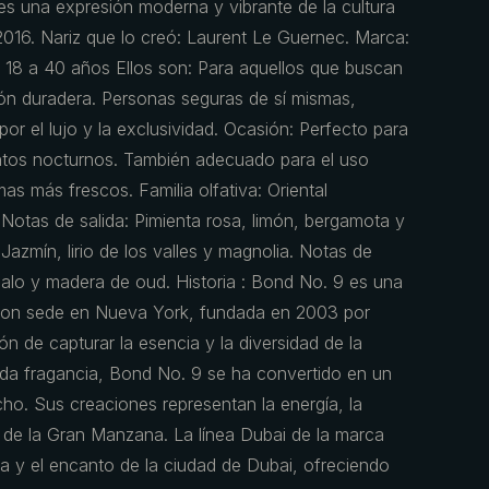
 es una expresión moderna y vibrante de la cultura
2016. Nariz que lo creó: Laurent Le Guernec. Marca:
 18 a 40 años Ellos son: Para aquellos que buscan
ión duradera. Personas seguras de sí mismas,
or el lujo y la exclusividad. Ocasión: Perfecto para
ntos nocturnos. También adecuado para el uso
as más frescos. Familia olfativa: Oriental
Notas de salida: Pimienta rosa, limón, bergamota y
Jazmín, lirio de los valles y magnolia. Notas de
dalo y madera de oud. Historia : Bond No. 9 es una
con sede en Nueva York, fundada en 2003 por
n de capturar la esencia y la diversidad de la
da fragancia, Bond No. 9 se ha convertido en un
cho. Sus creaciones representan la energía, la
ón de la Gran Manzana. La línea Dubai de la marca
a y el encanto de la ciudad de Dubai, ofreciendo