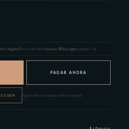
00% Original
lote verificable
Asesoría WhatsApp
respuesta <1h
PAGAR AHORA
RECIBIR
Paga en efectivo cuando recibas tu pedido
$ 1.899.900