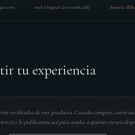
$300.000
100% Original
·
lote verificable
Asesoría Wha
tir tu experiencia
eñas verificadas de este producto. Cuando compres, cuéntan
riencia y lo publicamos acá para ayudar a quienes vienen desp