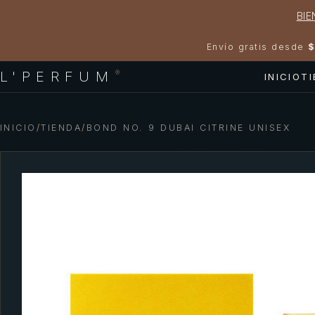
BIE
Envío gratis desde
$
L'PERFUM
®
INICIO
T
INICIO
/
TIENDA
/
BOND NO. 9 DUBAI CITRINE UNISEX