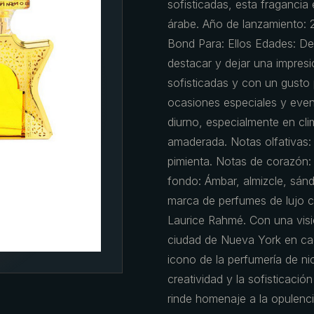
sofisticadas, esta fragancia
árabe. Año de lanzamiento: 
Bond Para: Ellos Edades: De
destacar y dejar una impres
sofisticadas y con un gusto p
ocasiones especiales y eve
diurno, especialmente en clim
amaderada. Notas olfativas: 
pimienta. Notas de corazón: 
fondo: Ámbar, almizcle, sán
marca de perfumes de lujo 
Laurice Rahmé. Con una visió
ciudad de Nueva York en ca
icono de la perfumería de ni
creatividad y la sofisticaci
rinde homenaje a la opulenci