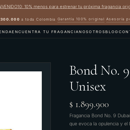
NVENIDO10: 10% menos para estrenar tu próxima fragancia orig
Garantía 100% original
Asesoría 
300.000
a toda Colombia
·
·
IENDA
ENCUENTRA TU FRAGANCIA
NOSOTROS
BLOG
CON
Bond No. 9
Unisex
$ 1.899.900
Fragancia Bond No. 9 Dubai C
que evoca la opulencia y el 