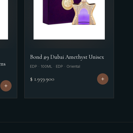
Bond #9 Dubai Amethyst Unisex
ams
EDP · 100ML · EDP · Oriental
$ 1.959.900