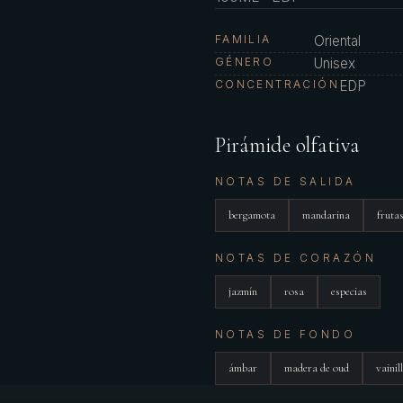
FAMILIA
Oriental
GÉNERO
Unisex
CONCENTRACIÓN
EDP
Pirámide olfativa
NOTAS DE SALIDA
bergamota
mandarina
fruta
NOTAS DE CORAZÓN
jazmín
rosa
especias
NOTAS DE FONDO
ámbar
madera de oud
vainil