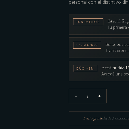
personal con el distintivo d
Estrená fr
10% MENOS
Tu primera
Bono por pa
3% MENOS
Transferenci
Armá tu dúo 
DÚO -5%
Agregá una se
1
−
+
Envío gratis
desde $300.000
1