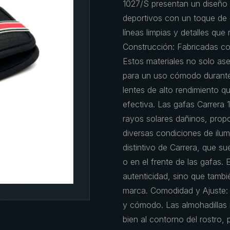
1027/S presentan un diseñ
deportivos con un toque de 
líneas limpias y detalles que
Construcción: Fabricadas con
Estos materiales no solo aseg
para un uso cómodo durante 
lentes de alto rendimiento q
efectiva. Las gafas Carrera 
rayos solares dañinos, propo
diversas condiciones de ilum
distintivo de Carrera, que su
o en el frente de las gafas. 
autenticidad, sino que tambié
marca. Comodidad y Ajuste:
y cómodo. Las almohadillas n
bien al contorno del rostro,