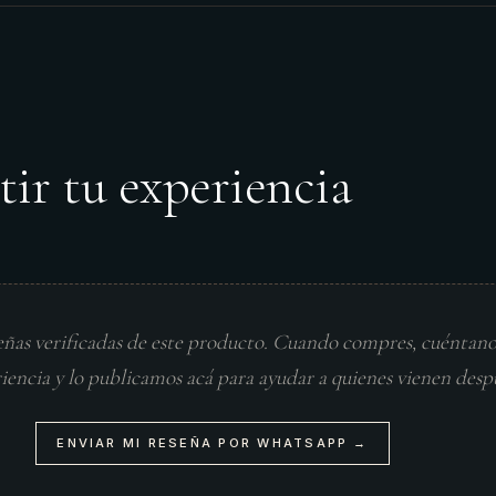
tir tu experiencia
eñas verificadas de este producto. Cuando compres, cuéntan
riencia y lo publicamos acá para ayudar a quienes vienen desp
ENVIAR MI RESEÑA POR WHATSAPP →