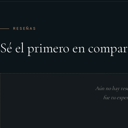
RESEÑAS
Sé el primero en compar
Aún no hay res
fue tu expe