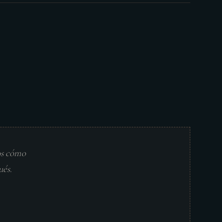
os cómo
ués.