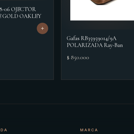
18-06 OJECTOR
E GOLD OAKLEY
Gafas RB35959014/9A
POLARIZADA Ray-Ban
$ 850.000
NDA
MARCA