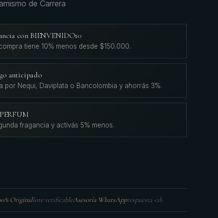
inamismo de Carrera
agancia con BIENVENIDO10
 compra tiene 10% menos desde $150.000.
go anticipado
a por Nequi, Daviplata o Bancolombia y ahorrás 3%.
L'PERFUM
gunda fragancia y activás 5% menos.
00% Original
lote verificable
Asesoría WhatsApp
respuesta <1h