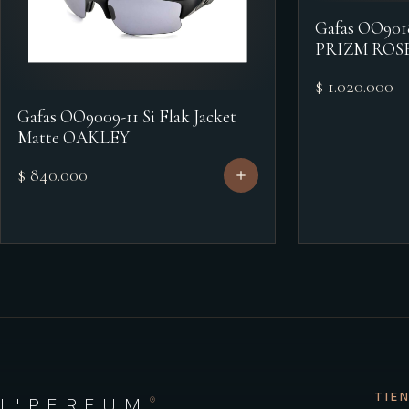
Gafas OO90
PRIZM ROS
$ 1.020.000
Gafas OO9009-11 Si Flak Jacket
Matte OAKLEY
$ 840.000
TIE
L'PERFUM
®