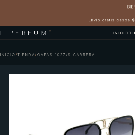
BIE
Envío gratis desde
$
L'PERFUM
®
INICIO
T
INICIO
/
TIENDA
/
GAFAS 1027/S CARRERA