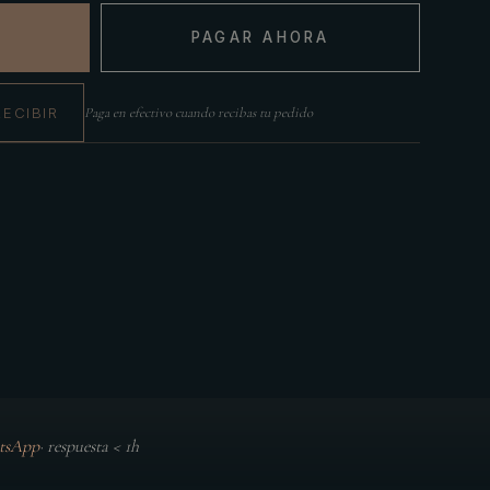
PAGAR AHORA
RECIBIR
Paga en efectivo cuando recibas tu pedido
tsApp
·
respuesta < 1h