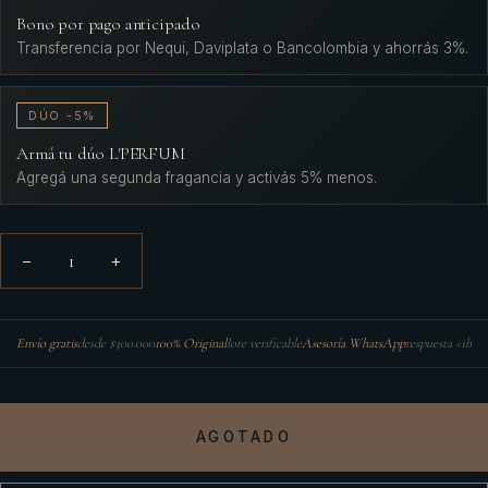
Bono por pago anticipado
Transferencia por Nequi, Daviplata o Bancolombia y ahorrás 3%.
DÚO -5%
Armá tu dúo L'PERFUM
Agregá una segunda fragancia y activás 5% menos.
1
−
+
Envío gratis
desde $300.000
100% Original
lote verificable
Asesoría WhatsApp
respuesta <1h
AGOTADO