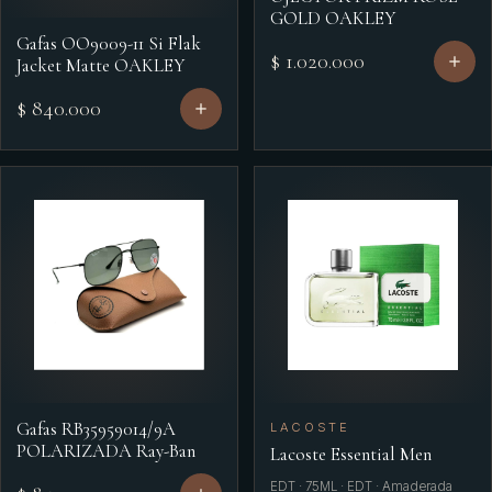
GOLD OAKLEY
Gafas OO9009-11 Si Flak
$ 1.020.000
Jacket Matte OAKLEY
$ 840.000
Gafas RB35959014/9A
LACOSTE
POLARIZADA Ray-Ban
Lacoste Essential Men
EDT · 75ML · EDT · Amaderada