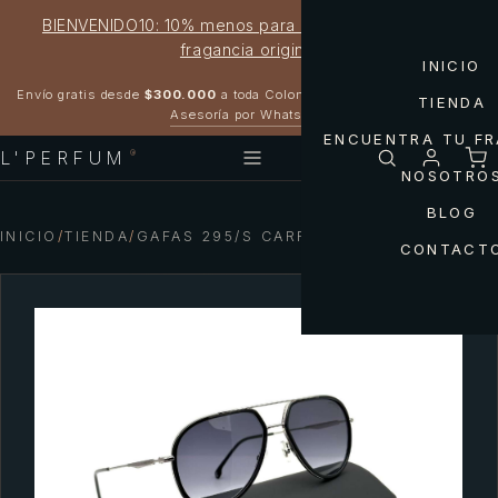
BIENVENIDO10: 10% menos para estrenar tu próxima
fragancia original
INICIO
Garantía 100% original
Envío gratis desde
$300.000
a toda Colombia
TIENDA
Asesoría por WhatsApp
ENCUENTRA TU F
L'PERFUM
®
NOSOTRO
BLOG
INICIO
/
TIENDA
/
GAFAS 295/S CARRERA
CONTACT