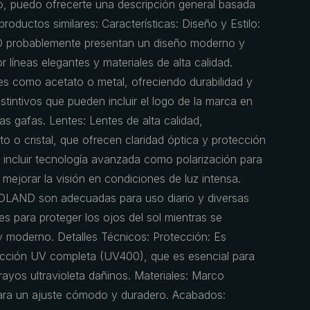
o, puedo ofrecerte una descripción general basada
productos similares: Características: Diseño y Estilo:
probablemente presentan un diseño moderno y
r líneas elegantes y materiales de alta calidad.
es como acetato o metal, ofreciendo durabilidad y
distintivos que pueden incluir el logo de la marca en
 las gafas. Lentes: Lentes de alta calidad,
o o cristal, que ofrecen claridad óptica y protección
 incluir tecnología avanzada como polarización para
 mejorar la visión en condiciones de luz intensa.
LAND son adecuadas para uso diario y diversas
ales para proteger los ojos del sol mientras se
y moderno. Detalles Técnicos: Protección: Es
ección UV completa (UV400), que es esencial para
rayos ultravioleta dañinos. Materiales: Marco
para un ajuste cómodo y duradero. Acabados: