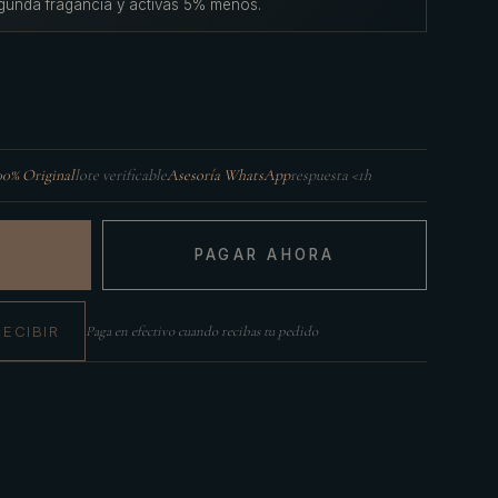
gunda fragancia y activás 5% menos.
00% Original
lote verificable
Asesoría WhatsApp
respuesta <1h
PAGAR AHORA
RECIBIR
Paga en efectivo cuando recibas tu pedido