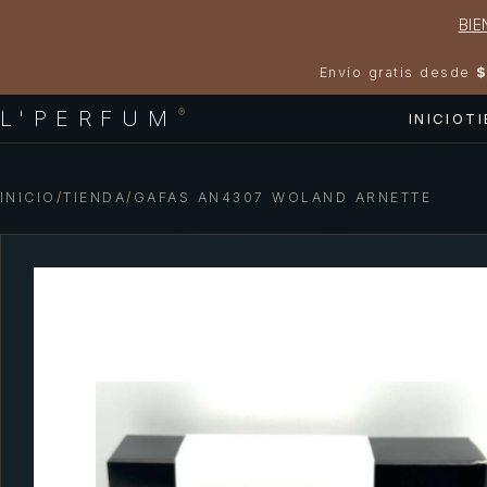
BIE
Envío gratis desde
$
L'PERFUM
®
INICIO
T
INICIO
/
TIENDA
/
GAFAS AN4307 WOLAND ARNETTE