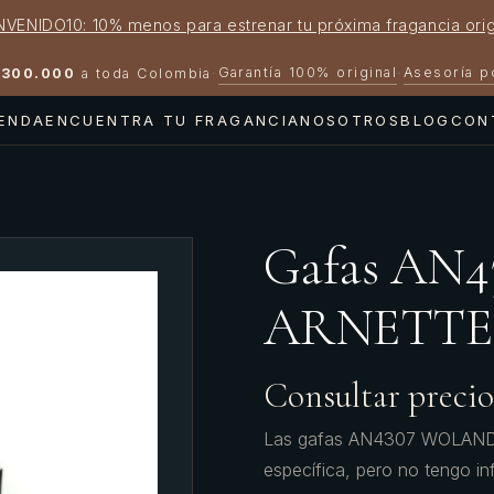
NVENIDO10: 10% menos para estrenar tu próxima fragancia orig
Garantía 100% original
Asesoría 
300.000
a toda Colombia
·
·
IENDA
ENCUENTRA TU FRAGANCIA
NOSOTROS
BLOG
CON
Gafas AN
ARNETTE
Consultar precio
Las gafas AN4307 WOLAND pe
específica, pero no tengo i