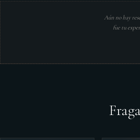
Aún no hay res
fue tu expe
Frag