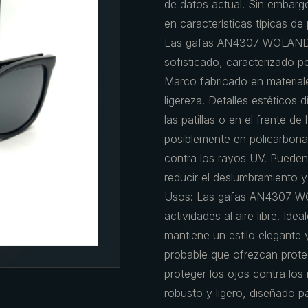
de datos actual. Sin embarg
en características típicas de 
Las gafas AN4307 WOLAND 
sofisticado, caracterizado po
Marco fabricado en material
ligereza. Detalles estéticos 
las patillas o en el frente de
posiblemente en policarbonat
contra los rayos UV. Pueden
reducir el deslumbramiento y
Usos: Las gafas AN4307 WO
actividades al aire libre. Ide
mantiene un estilo elegante 
probable que ofrezcan prot
proteger los ojos contra los 
robusto y ligero, diseñado 