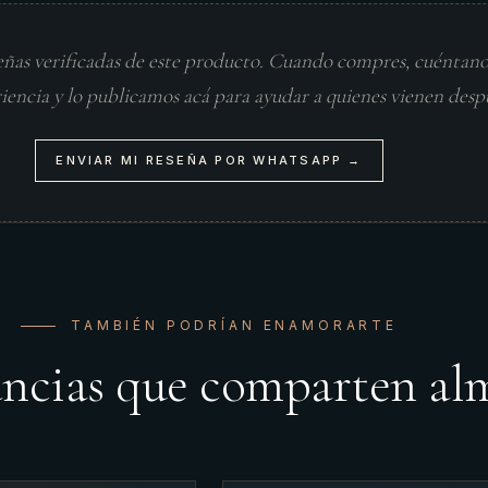
eñas verificadas de este producto. Cuando compres, cuéntan
riencia y lo publicamos acá para ayudar a quienes vienen desp
ENVIAR MI RESEÑA POR WHATSAPP →
TAMBIÉN PODRÍAN ENAMORARTE
ancias que comparten al