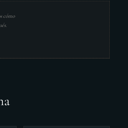
os cómo
ués.
ma