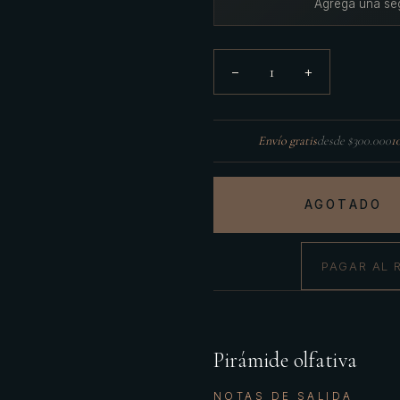
Agregá una se
1
−
+
Envío gratis
desde $300.000
1
AGOTADO
PAGAR AL 
Pirámide olfativa
NOTAS DE SALIDA