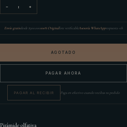
1
−
+
Envío gratis
desde $300.000
100% Original
lote verificable
Asesoría WhatsApp
respuesta <1h
AGOTADO
PAGAR AHORA
PAGAR AL RECIBIR
Paga en efectivo cuando recibas tu pedido
Pirámide olfativa