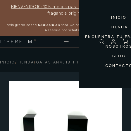
BIENVENIDO10: 10% menos para estrenar tu próxima
fragancia original
INICIO
Garantía 100% original
Envío gratis desde
$300.000
a toda Colombia
TIENDA
Asesoría por WhatsApp
ENCUENTRA TU F
L'PERFUM
®
NOSOTRO
BLOG
INICIO
/
TIENDA
/
GAFAS AN4318 THEKIDD ARNETTE
CONTACT