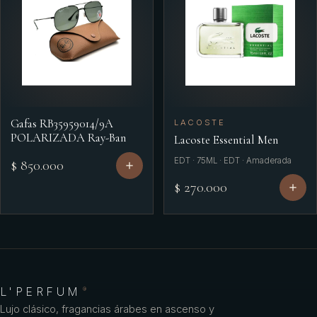
Gafas RB35959014/9A
LACOSTE
POLARIZADA Ray-Ban
Lacoste Essential Men
EDT · 75ML · EDT · Amaderada
$ 850.000
$ 270.000
L'PERFUM
®
Lujo clásico, fragancias árabes en ascenso y