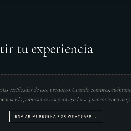
tir tu experiencia
eñas verificadas de este producto. Cuando compres, cuéntan
riencia y lo publicamos acá para ayudar a quienes vienen desp
ENVIAR MI RESEÑA POR WHATSAPP →