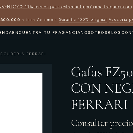
NVENIDO10: 10% menos para estrenar tu próxima fragancia orig
Garantía 100% original
Asesoría 
300.000
a toda Colombia
·
·
IENDA
ENCUENTRA TU FRAGANCIA
NOSOTROS
BLOG
CON
SCUDERIA FERRARI
Gafas FZ
CON NEG
FERRARI
Consultar precio