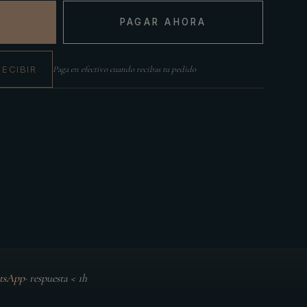
PAGAR AHORA
RECIBIR
Paga en efectivo cuando recibas tu pedido
tsApp
·
respuesta < 1h