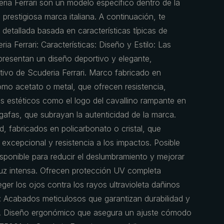
ria Ferrari son un modelo específico dentro de la
 prestigiosa marca italiana. A continuación, te
detallada basada en características típicas de
ia Ferrari: Características: Diseño y Estilo: Las
resentan un diseño deportivo y elegante,
tintivo de Scuderia Ferrari. Marco fabricado en
como acetato o metal, que ofrecen resistencia,
les estéticos como el logo del cavallino rampante en
as gafas, que subrayan la autenticidad de la marca.
d, fabricados en policarbonato o cristal, que
 excepcional y resistencia a los impactos. Posible
isponible para reducir el deslumbramiento y mejorar
 luz intensa. Ofrecen protección UV completa
ger los ojos contra los rayos ultravioleta dañinos
: Acabados meticulosos que garantizan durabilidad y
io. Diseño ergonómico que asegura un ajuste cómodo