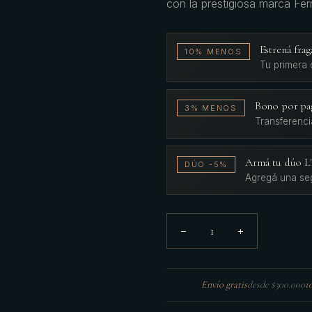
con la prestigiosa marca Ferr
Estrená fr
10% MENOS
Tu primera
Bono por pa
3% MENOS
Transferenci
Armá tu dúo 
DÚO -5%
Agregá una se
1
−
+
Envío gratis
desde $300.000
1