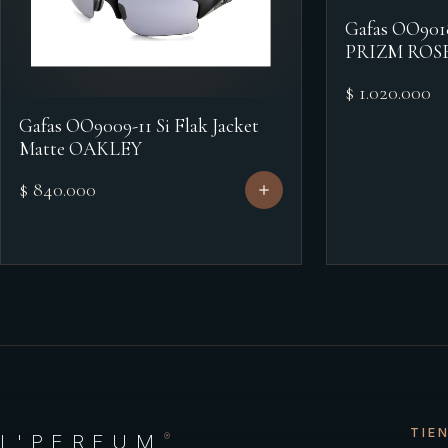
Gafas OO90
PRIZM ROS
$ 1.020.000
Gafas OO9009-11 Si Flak Jacket
Matte OAKLEY
$ 840.000
TIE
L'PERFUM
®