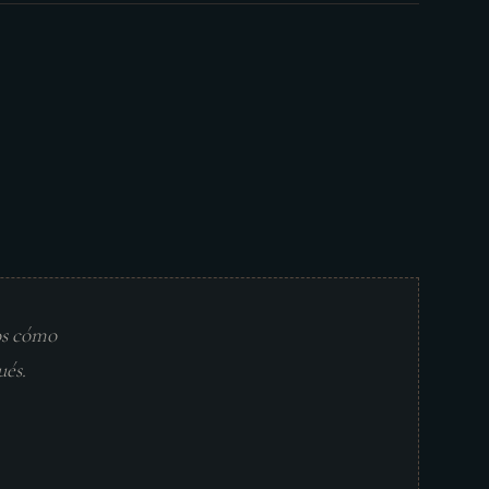
os cómo
ués.