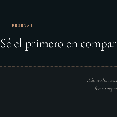
RESEÑAS
Sé el primero en compar
Aún no hay res
fue tu expe