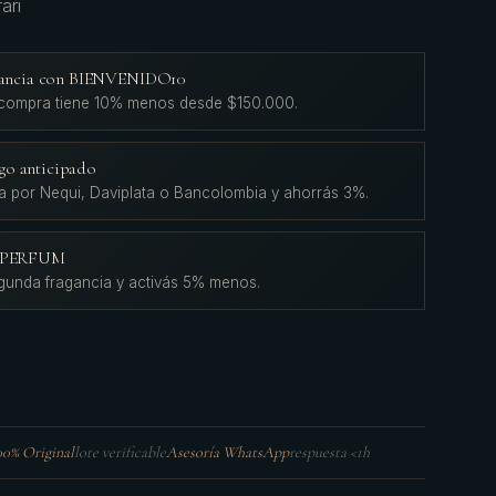
ari
agancia con BIENVENIDO10
 compra tiene 10% menos desde $150.000.
go anticipado
a por Nequi, Daviplata o Bancolombia y ahorrás 3%.
L'PERFUM
gunda fragancia y activás 5% menos.
00% Original
lote verificable
Asesoría WhatsApp
respuesta <1h