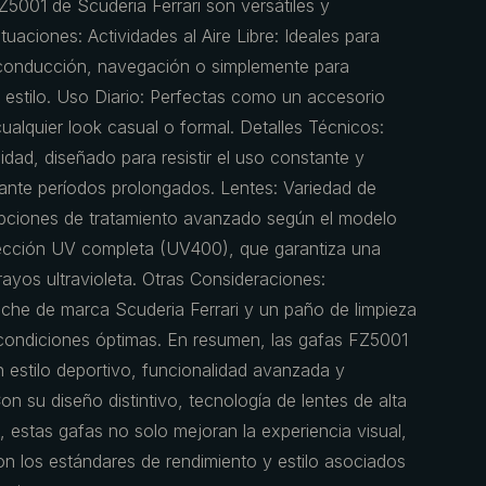
5001 de Scuderia Ferrari son versátiles y
uaciones: Actividades al Aire Libre: Ideales para
o conducción, navegación o simplemente para
n estilo. Uso Diario: Perfectas como un accesorio
alquier look casual o formal. Detalles Técnicos:
idad, diseñado para resistir el uso constante y
nte períodos prolongados. Lentes: Variedad de
opciones de tratamiento avanzado según el modelo
tección UV completa (UV400), que garantiza una
rayos ultravioleta. Otras Consideraciones:
uche de marca Scuderia Ferrari y un paño de limpieza
condiciones óptimas. En resumen, las gafas FZ5001
 estilo deportivo, funcionalidad avanzada y
on su diseño distintivo, tecnología de lentes de alta
, estas gafas no solo mejoran la experiencia visual,
n los estándares de rendimiento y estilo asociados