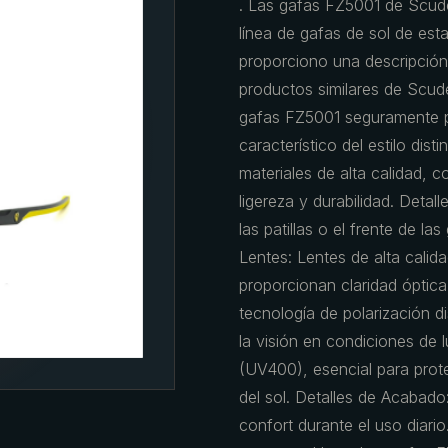
. Las gafas FZ5001 de Scude
línea de gafas de sol de esta
proporciono una descripción 
productos similares de Scuder
gafas FZ5001 seguramente p
característico del estilo dis
materiales de alta calidad, 
ligereza y durabilidad. Detal
las patillas o el frente de l
Lentes: Lentes de alta calida
proporcionan claridad óptica
tecnología de polarización d
la visión en condiciones de
(UV400), esencial para prote
del sol. Detalles de Acabado
confort durante el uso diar