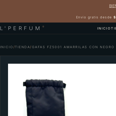
BIE
Envío gratis desde
$
L'PERFUM
®
INICIO
T
INICIO
/
TIENDA
/
GAFAS FZ5001 AMARRILAS CON NEGRO 