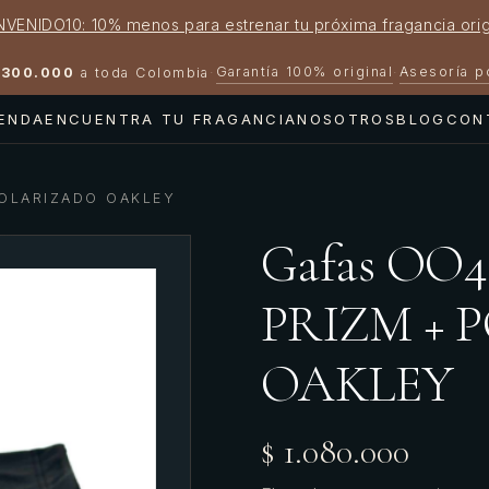
NVENIDO10: 10% menos para estrenar tu próxima fragancia orig
Garantía 100% original
Asesoría 
300.000
a toda Colombia
·
·
IENDA
ENCUENTRA TU FRAGANCIA
NOSOTROS
BLOG
CON
POLARIZADO OAKLEY
Gafas OO4
PRIZM +
OAKLEY
$ 1.080.000