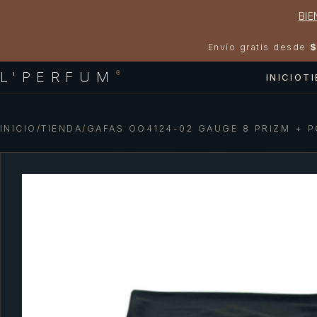
BIE
Envío gratis desde
$
L'PERFUM
®
INICIO
T
INICIO
/
TIENDA
/
GAFAS OO4124-02 GAUGE 8 PRIZM + 