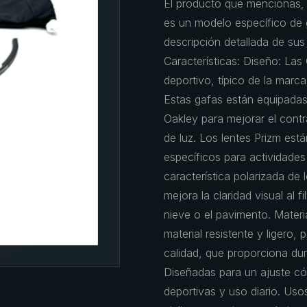
El producto que menciona
es un modelo específico de 
descripción detallada de sus 
Características: Diseño: La
deportivo, típico de la marca
Estas gafas están equipadas 
Oakley para mejorar el contr
de luz. Los lentes Prizm está
específicos para actividades
característica polarizada de
mejora la claridad visual al f
nieve o el pavimento. Mater
material resistente y ligero
calidad, que proporciona du
Diseñadas para un ajuste c
deportivas y uso diario. Usos