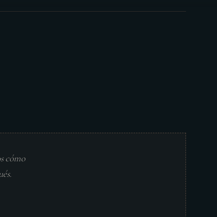
os cómo
ués.