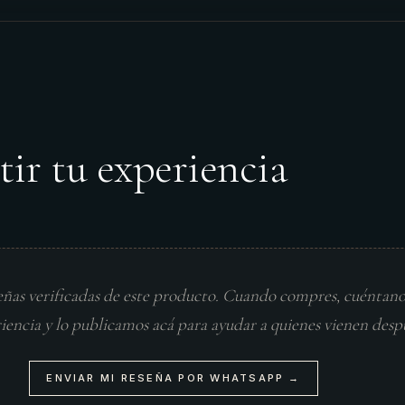
tir tu experiencia
eñas verificadas de este producto. Cuando compres, cuéntan
riencia y lo publicamos acá para ayudar a quienes vienen desp
ENVIAR MI RESEÑA POR WHATSAPP →