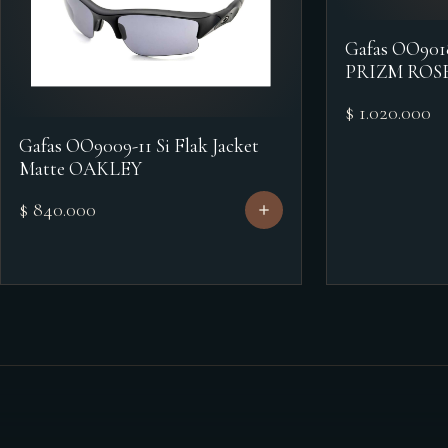
Gafas OO90
PRIZM ROS
$ 1.020.000
Gafas OO9009-11 Si Flak Jacket
Matte OAKLEY
$ 840.000