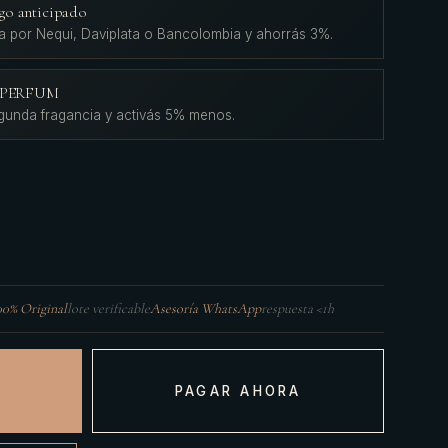
go anticipado
a por Nequi, Daviplata o Bancolombia y ahorrás 3%.
L'PERFUM
gunda fragancia y activás 5% menos.
00% Original
lote verificable
Asesoría WhatsApp
respuesta <1h
PAGAR AHORA