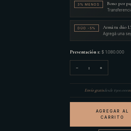
Bono por pa
3% MENOS
Transferenci
Armá tu dúo 
DÚO -5%
Agregá una se
Presentación 1
:
$ 1.080.000
1
−
+
Envío gratis
desde $300.000
1
AGREGAR AL
CARRITO