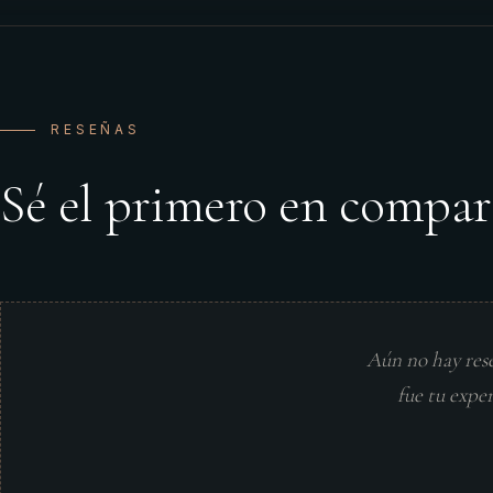
RESEÑAS
Sé el primero en compar
Aún no hay res
fue tu expe