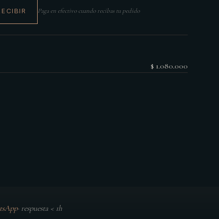
RECIBIR
Paga en efectivo cuando recibas tu pedido
$ 1.080.000
tsApp
·
respuesta < 1h