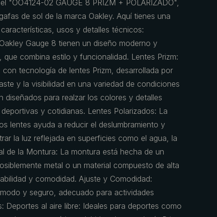
s, el "OO4124-02 GAUGE 8 PRIZM + POLARIZADO",
gafas de sol de la marca Oakley. Aquí tienes una
características, usos y detalles técnicos:
s Oakley Gauge 8 tienen un diseño moderno y
, que combina estilo y funcionalidad. Lentes Prizm:
con tecnología de lentes Prizm, desarrollada por
aste y la visibilidad en una variedad de condiciones
n diseñados para realzar los colores y detalles
 deportivas y cotidianas. Lentes Polarizados: La
 los lentes ayuda a reducir el deslumbramiento y
iltrar la luz reflejada en superficies como el agua, la
ial de la Montura: La montura está hecha de un
, posiblemente metal o un material compuesto de alta
rabilidad y comodidad. Ajuste y Comodidad:
ómodo y seguro, adecuado para actividades
: Deportes al aire libre: Ideales para deportes como