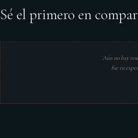
Sé el primero en compar
Aún no hay res
fue tu expe