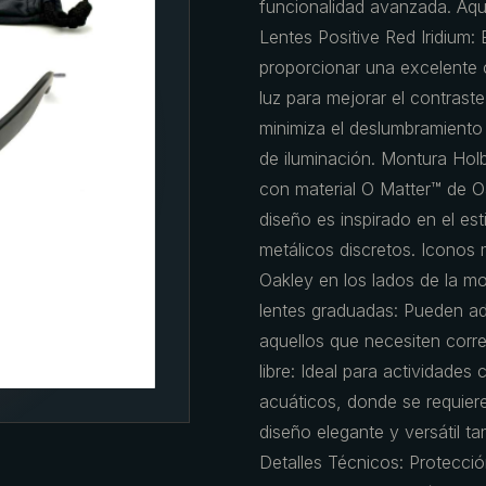
funcionalidad avanzada. Aquí
Lentes Positive Red Iridium:
proporcionar una excelente cl
luz para mejorar el contraste
minimiza el deslumbramiento 
de iluminación. Montura Holb
con material O Matter™ de Oa
diseño es inspirado en el est
metálicos discretos. Iconos m
Oakley en los lados de la mo
lentes graduadas: Pueden ad
aquellos que necesiten corre
libre: Ideal para actividade
acuáticos, donde se requiere
diseño elegante y versátil ta
Detalles Técnicos: Protecció