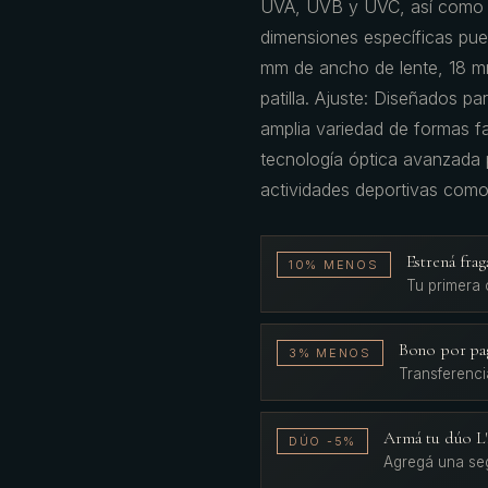
UVA, UVB y UVC, así como l
dimensiones específicas pue
mm de ancho de lente, 18 m
patilla. Ajuste: Diseñados 
amplia variedad de formas fa
tecnología óptica avanzada p
actividades deportivas como 
Estrená fr
10% MENOS
Tu primera
Bono por pa
3% MENOS
Transferenci
Armá tu dúo 
DÚO -5%
Agregá una se