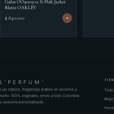
Gafas OO9009-11 Si Flak Jacket
Matte OAKLEY
$ 840.000
TIE
L'PERFUM
®
Lujo clásico, fragancias árabes en ascenso y
Todo 
nicho. 100% originales, envío a todo Colombia
Mujer
y asesoría personalizada.
Homb