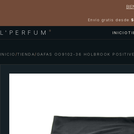
BIE
Envío gratis desde
$
L'PERFUM
®
INICIO
T
INICIO
/
TIENDA
/
GAFAS OO9102-36 HOLBROOK POSITIVE