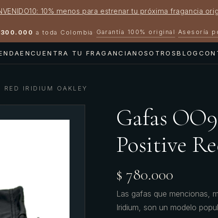
NVENIDO10: 10% menos para estrenar tu próxima fragancia orig
Garantía 100% original
Asesoría 
300.000
a toda Colombia
·
·
IENDA
ENCUENTRA TU FRAGANCIA
NOSOTROS
BLOG
CON
 RED IRIDIUM OAKLEY
Gafas OO9
Positive 
$ 780.000
Las gafas que mencionas, m
Iridium, son un modelo popu