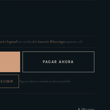
00% Original
lote verificable
Asesoría WhatsApp
respuesta <1h
PAGAR AHORA
RECIBIR
Paga en efectivo cuando recibas tu pedido
$ 780.000