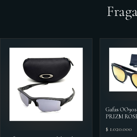
Frag
Gafas OO90
PRIZM ROS
$ 1.020.000