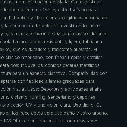
 tienes una descripción detallada: Características:
 Este tipo de lente de Oakley está diseñado para
aridad óptica y filtrar ciertas longitudes de onda de
 y la percepción del color. El revestimiento Iridium
y ajusta la transmisión de luz según las condiciones
rook: La montura es resistente y ligera, fabricada
kley, que es duradero y resistente al estrés. El
ilo clásico americano, con líneas limpias y detalles
etálicos: Incluye los icónicos detalles metálicos
ntura para un aspecto distintivo. Compatibilidad con
aptarse con facilidad a lentes graduadas para
cción visual. Usos: Deportes y actividades al aire
s como ciclismo, running, senderismo y deportes
 protección UV y una visión clara. Uso diario: Su
mbién los hace aptos para uso diario y estilo urbano.
n UV: Ofrecen protección total contra los rayos