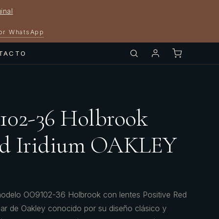
inal
por WhatsApp
TACTO
102-36 Holbrook
Red Iridium OAKLEY
odelo OO9102-36 Holbrook con lentes Positive Red
lar de Oakley conocido por su diseño clásico y