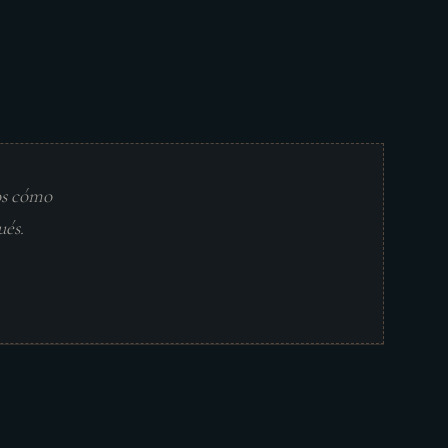
os cómo
ués.