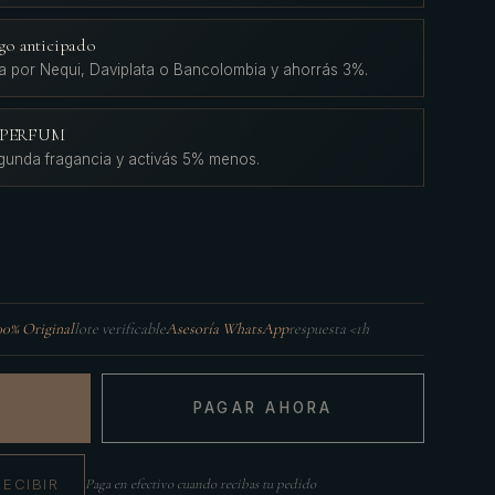
go anticipado
a por Nequi, Daviplata o Bancolombia y ahorrás 3%.
L'PERFUM
gunda fragancia y activás 5% menos.
00% Original
lote verificable
Asesoría WhatsApp
respuesta <1h
PAGAR AHORA
RECIBIR
Paga en efectivo cuando recibas tu pedido