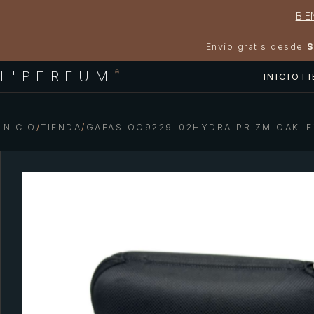
BIE
Envío gratis desde
$
L'PERFUM
®
INICIO
T
INICIO
/
TIENDA
/
GAFAS OO9229-02HYDRA PRIZM OAKL