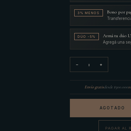
Bono por pa
3% MENOS
Transferenci
Armá tu dúo 
DÚO -5%
Agregá una se
1
−
+
Envío gratis
desde $300.000
1
AGOTADO
PAGAR AL 