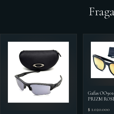
Frag
Gafas OO90
PRIZM ROS
$ 1.020.000