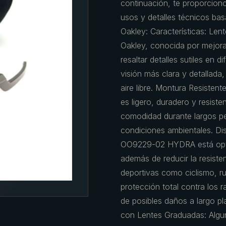
continuación, te proporciono
usos y detalles técnicos ba
Oakley: Características: Lent
Oakley, conocida por mejorar
resaltar detalles sutiles en 
visión más clara y detallada
aire libre. Montura Resisten
es ligero, duradero y resist
comodidad durante largos p
condiciones ambientales. Di
OO9229-02 HYDRA está opti
además de reducir la resisten
deportivas como ciclismo, r
protección total contra los
de posibles daños a largo pl
con Lentes Graduadas: Algu