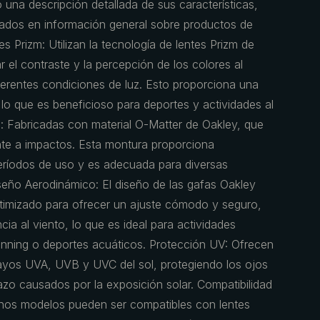
 una descripción detallada de sus características,
sados en información general sobre productos de
es Prizm: Utilizan la tecnología de lentes Prizm de
 el contraste y la percepción de los colores al
diferentes condiciones de luz. Esto proporciona una
, lo que es beneficioso para deportes y actividades al
te: Fabricadas con material O-Matter de Oakley, que
ente a impactos. Esta montura proporciona
eríodos de uso y es adecuada para diversas
seño Aerodinámico: El diseño de las gafas Oakley
mizado para ofrecer un ajuste cómodo y seguro,
cia al viento, lo que es ideal para actividades
unning o deportes acuáticos. Protección UV: Ofrecen
 rayos UVA, UVB y UVC del sol, protegiendo los ojos
azo causados por la exposición solar. Compatibilidad
nos modelos pueden ser compatibles con lentes