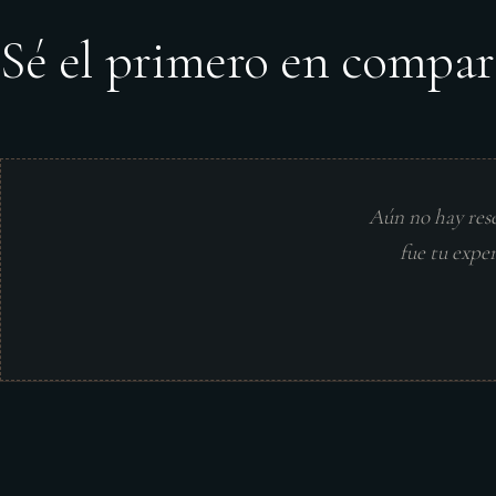
Sé el primero en compar
Aún no hay res
fue tu expe