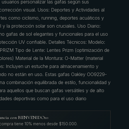
 usuarios personalizar las gafas según sus
orrección visual. Usos: Deportes y Actividades al
ortes como ciclismo, running, deportes acuáticos y
l y la protección solar son cruciales. Uso Diario:
 gafas de sol elegantes y funcionales para el uso
protección UV confiable. Detalles Técnicos: Modelo:
IZM Tipo de Lente: Lentes Prizm (optimización de
lores) Material de la Montura: O-Matter (material
ios: Incluyen un estuche para almacenamiento y
ando no están en uso. Estas gafas Oakley OO9229-
combinación equilibrada de estilo, funcionalidad y
ara aquellos que buscan gafas versátiles y de alto
idades deportivas como para el uso diario
agancia con BIENVENIDO10
 compra tiene 10% menos desde $150.000.