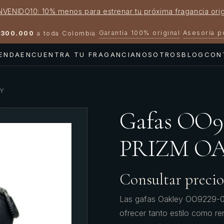
NVENIDO10: 10% menos para estrenar tu próxima fragancia orig
Garantía 100% original
Asesoría 
300.000
a toda Colombia
·
·
IENDA
ENCUENTRA TU FRAGANCIA
NOSOTROS
BLOG
CON
EY
Gafas OO
PRIZM O
Consultar precio
Las gafas Oakley OO9229-
ofrecer tanto estilo como ren