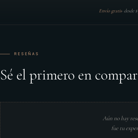
Envío gratis
·
desde 
RESEÑAS
Sé el primero en compar
Aún no hay res
fue tu expe