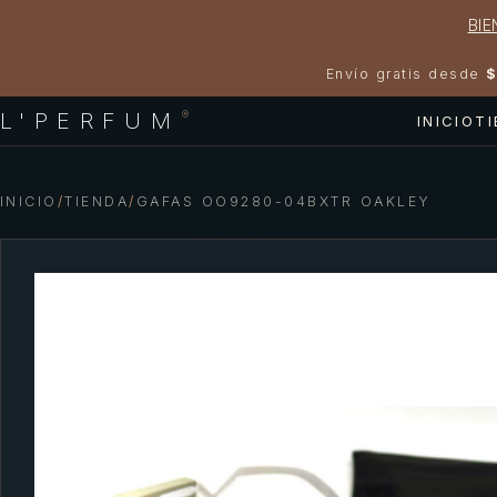
BIE
Envío gratis desde
$
L'PERFUM
®
INICIO
T
INICIO
/
TIENDA
/
GAFAS OO9280-04BXTR OAKLEY