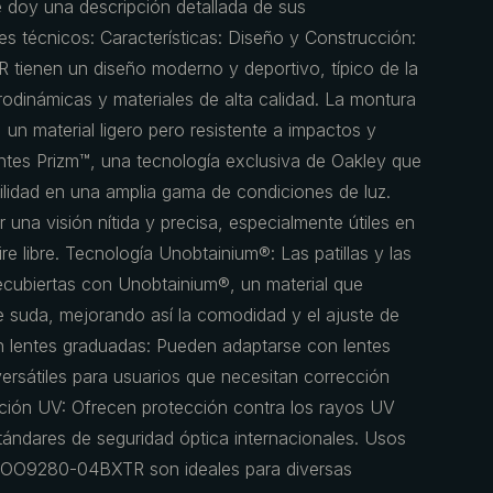
e doy una descripción detallada de sus
les técnicos: Características: Diseño y Construcción:
ienen un diseño moderno y deportivo, típico de la
odinámicas y materiales de alta calidad. La montura
 un material ligero pero resistente a impactos y
lentes Prizm™, una tecnología exclusiva de Oakley que
ibilidad en una amplia gama de condiciones de luz.
 una visión nítida y precisa, especialmente útiles en
ire libre. Tecnología Unobtainium®: Las patillas y las
recubiertas con Unobtainium®, un material que
 suda, mejorando así la comodidad y el ajuste de
on lentes graduadas: Pueden adaptarse con lentes
ersátiles para usuarios que necesitan corrección
cción UV: Ofrecen protección contra los rayos UV
ándares de seguridad óptica internacionales. Usos
OO9280-04BXTR son ideales para diversas