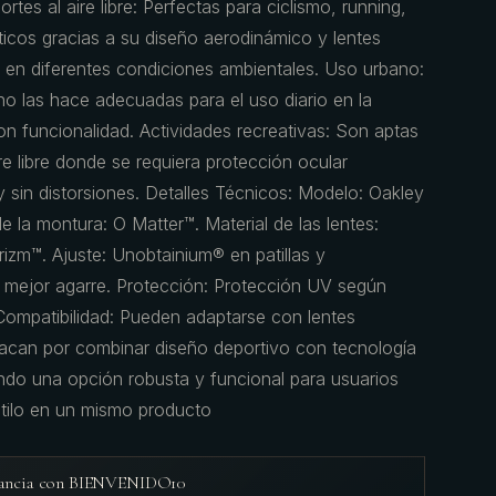
rtes al aire libre: Perfectas para ciclismo, running,
icos gracias a su diseño aerodinámico y lentes
n en diferentes condiciones ambientales. Uso urbano:
o las hace adecuadas para el uso diario en la
n funcionalidad. Actividades recreativas: Son aptas
ire libre donde se requiera protección ocular
 y sin distorsiones. Detalles Técnicos: Modelo: Oakley
la montura: O Matter™. Material de las lentes:
rizm™. Ajuste: Unobtainium® en patillas y
n mejor agarre. Protección: Protección UV según
Compatibilidad: Pueden adaptarse con lentes
acan por combinar diseño deportivo con tecnología
ndo una opción robusta y funcional para usuarios
tilo en un mismo producto
agancia con BIENVENIDO10