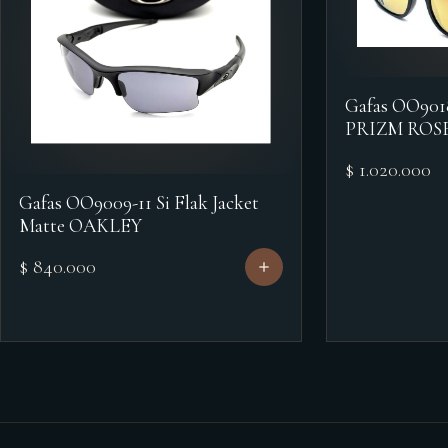
Gafas OO90
PRIZM ROS
$ 1.020.000
Gafas OO9009-11 Si Flak Jacket
Matte OAKLEY
$ 840.000