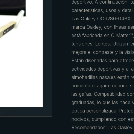
deportivo. A continuación, t
características, usos y detal
Las Oakley OO9280-04BXTR t
marca Oakley, con líneas aer
está fabricada en O Matter™,
tensiones. Lentes: Utilizan 
mejora el contraste y la vis
Están diseñadas para ofrecer
actividades deportivas y al a
almohadillas nasales están 
aumenta el agarre cuando se
las gafas. Compatibilidad c
graduadas, lo que las hace v
óptica personalizada. Prote
nocivos, cumpliendo con est
Recomendados: Las Oakley 