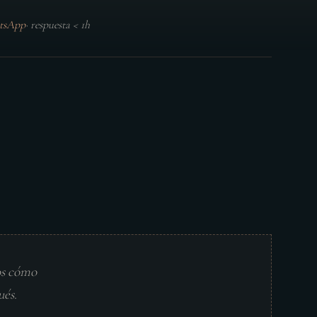
tsApp
·
respuesta < 1h
os cómo
ués.