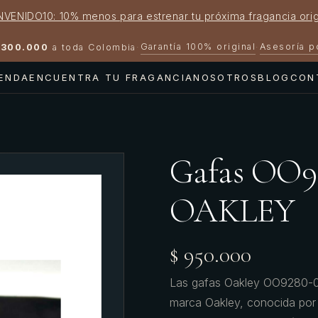
NVENIDO10: 10% menos para estrenar tu próxima fragancia orig
Garantía 100% original
Asesoría 
300.000
a toda Colombia
·
·
IENDA
ENCUENTRA TU FRAGANCIA
NOSOTROS
BLOG
CON
Gafas OO
OAKLEY
$ 950.000
Las gafas Oakley OO9280-0
marca Oakley, conocida por 