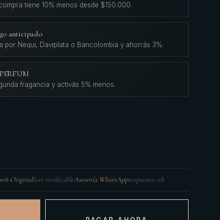
 compra tiene 10% menos desde $150.000.
go anticipado
a por Nequi, Daviplata o Bancolombia y ahorrás 3%.
L'PERFUM
gunda fragancia y activás 5% menos.
00% Original
lote verificable
Asesoría WhatsApp
respuesta <1h
PAGAR AHORA