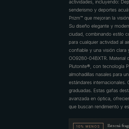
actividades, incluyendo: Depo
senderismo y deportes acuát
Prizm™ que mejoran la visió
Su diseño elegante y modern
ciudad, combinando estilo co
para cualquier actividad al a
confiable y una visión clara
OO9280-04BXTR. Material de 
Plutonite®, con tecnología P
almohadillas nasales para u
estándares internacionales. 
graduadas. Estas gafas dest
avanzada en óptica, ofrecie
que buscan rendimiento y es
Estrená fr
10% MENOS