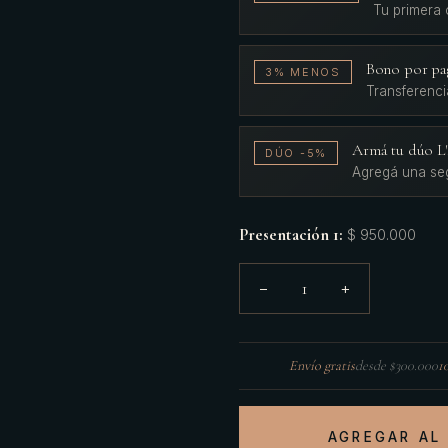
Tu primera
Bono por pa
3% MENOS
Transferenci
Armá tu dúo 
DÚO -5%
Agregá una se
Presentación 1
:
$ 950.000
1
−
+
Envío gratis
desde $300.000
1
AGREGAR AL