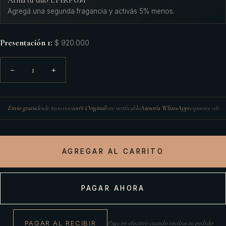
Armá tu dúo L'PERFUM
Agregá una segunda fragancia y activás 5% menos.
Presentación 1
:
$ 920.000
1
−
+
Envío gratis
desde $300.000
100% Original
lote verificable
Asesoría WhatsApp
respuesta <1h
AGREGAR AL CARRITO
PAGAR AHORA
PAGAR AL RECIBIR
Paga en efectivo cuando recibas tu pedido