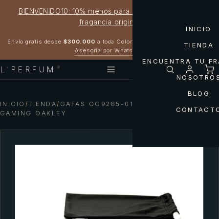
BIENVENIDO10: 10% menos para estrenar tu próxima
fragancia original
INICIO
Garantía 100% original
Envío gratis desde
$300.000
a toda Colombia
TIENDA
Asesoría por WhatsApp
ENCUENTRA TU F
L'PERFUM
®
NOSOTRO
BLOG
INICIO
/
TIENDA
/
GAFAS OO9285-01HELUX PRIZM
CONTACT
GAMING OAKLEY