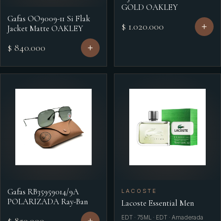
GOLD OAKLEY
Gafas OO9009-11 Si Flak
$ 1.020.000
Jacket Matte OAKLEY
$ 840.000
Gafas RB35959014/9A
LACOSTE
POLARIZADA Ray-Ban
Lacoste Essential Men
EDT · 75ML · EDT · Amaderada