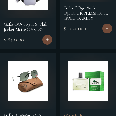
Gafas OO9018-06
OJECTOR PRIZM ROSE
GOLD OAKLEY
Gafas OO9009-11 Si Flak
$ 1.020.000
Jacket Matte OAKLEY
$ 840.000
Gafas RB35959014/9A
LACOSTE