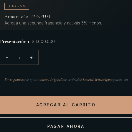
DÚO -5%
Armá tu dúo L'PERFUM
Agregá una segunda fragancia y activás 5% menos.
Presentación 1
:
$ 1.000.000
1
−
+
Envío gratis
desde $300.000
100% Original
lote verificable
Asesoría WhatsApp
respuesta <1h
AGREGAR AL CARRITO
PAGAR AHORA