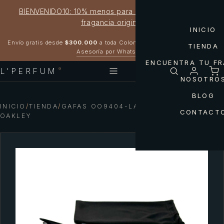
BIENVENIDO10: 10% menos para estrenar tu próxima
fragancia original
INICIO
Garantía 100% original
Envío gratis desde
$300.000
a toda Colombia
TIENDA
Asesoría por WhatsApp
ENCUENTRA TU F
L'PERFUM
®
NOSOTRO
BLOG
INICIO
/
TIENDA
/
GAFAS OO9404-LATCH PANEL PRIZM
CONTACT
OAKLEY