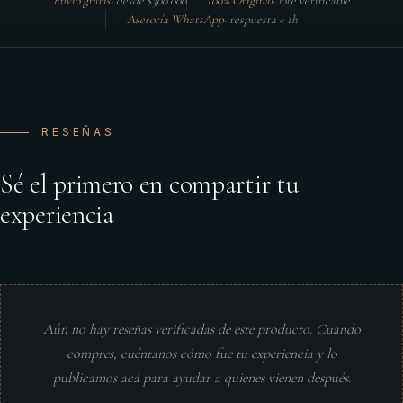
Envío gratis
·
desde $300.000
100% Original
·
lote verificable
Asesoría WhatsApp
·
respuesta < 1h
RESEÑAS
Sé el primero en compartir tu
experiencia
Aún no hay reseñas verificadas de este producto. Cuando
compres, cuéntanos cómo fue tu experiencia y lo
publicamos acá para ayudar a quienes vienen después.