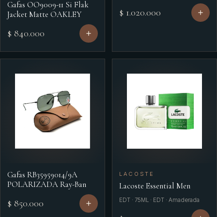
Gafas OO9009-11 Si Flak
$ 1.020.000
Jacket Matte OAKLEY
$ 840.000
Gafas RB35959014/9A
LACOSTE
POLARIZADA Ray-Ban
Lacoste Essential Men
EDT · 75ML · EDT · Amaderada
$ 850.000