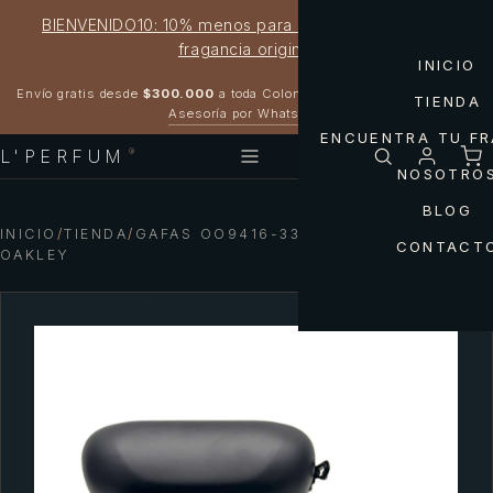
BIENVENIDO10: 10% menos para estrenar tu próxima
fragancia original
INICIO
Garantía 100% original
Envío gratis desde
$300.000
a toda Colombia
TIENDA
Asesoría por WhatsApp
ENCUENTRA TU F
L'PERFUM
®
NOSOTRO
BLOG
INICIO
/
TIENDA
/
GAFAS OO9416-33 SPLITSHOT PRIZM
CONTACT
OAKLEY