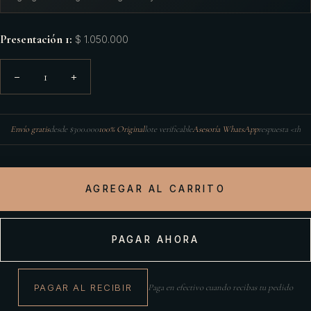
Presentación 1
:
$ 1.050.000
1
−
+
Envío gratis
desde $300.000
100% Original
lote verificable
Asesoría WhatsApp
respuesta <1h
AGREGAR AL CARRITO
PAGAR AHORA
PAGAR AL RECIBIR
Paga en efectivo cuando recibas tu pedido