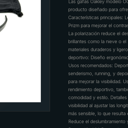
Las gafas Oakley modelo 
producto diseñado para ofrec
Características principales: 
Prizm para mejorar el contras
La polarización reduce el de
brillantes como la nieve o el
materiales duraderos y liger
deportivo: Diseño ergonómico
Usos recomendados: Deportes 
senderismo, running, y depo
para mejorar la visibilidad. 
rendimiento deportivo, tambi
comodidad y estilo. Detalles
visibilidad al ajustar las lo
más sensible, lo que resulta
Reduce el deslumbramiento y me