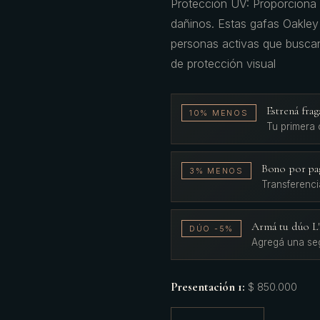
Protección UV: Proporciona
dañinos. Estas gafas Oakley 
personas activas que buscan
de protección visual
Estrená fr
10% MENOS
Tu primera
Bono por pa
3% MENOS
Transferenci
Armá tu dúo 
DÚO -5%
Agregá una se
Presentación 1
:
$ 850.000