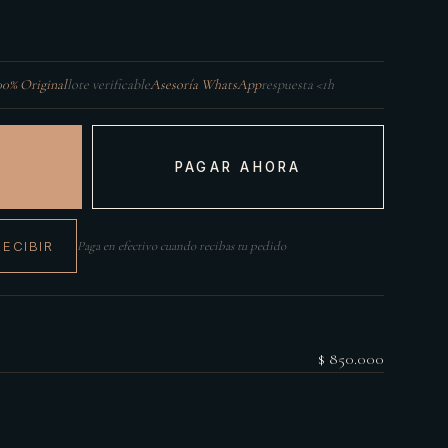
00% Original
lote verificable
Asesoría WhatsApp
respuesta <1h
PAGAR AHORA
RECIBIR
Paga en efectivo cuando recibas tu pedido
$ 850.000