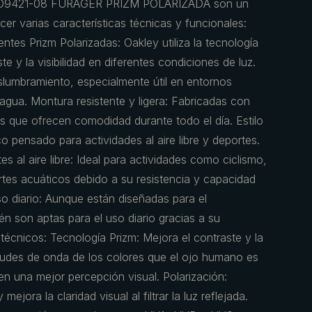
OO9421-08 FURAGER PRIZM POLARIZADA son un
er varias características técnicas y funcionales:
Lentes Prizm Polarizadas: Oakley utiliza la tecnología
te y la visibilidad en diferentes condiciones de luz.
slumbramiento, especialmente útil en entornos
 agua. Montura resistente y ligera: Fabricadas con
os que ofrecen comodidad durante todo el día. Estilo
 pensado para actividades al aire libre y deportes.
al aire libre: Ideal para actividades como ciclismo,
rtes acuáticos debido a su resistencia y capacidad
Uso diario: Aunque están diseñadas para el
én son aptas para el uso diario gracias a su
 técnicos: Tecnología Prizm: Mejora el contraste y la
ngitudes de onda de los colores que el ojo humano es
 en una mejor percepción visual. Polarización:
jora la claridad visual al filtrar la luz reflejada.