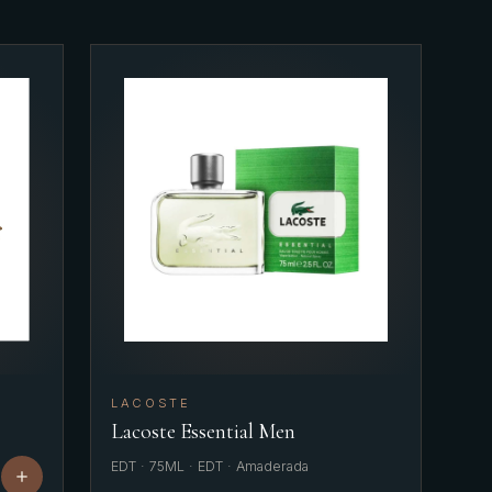
LACOSTE
Lacoste Essential Men
EDT · 75ML · EDT · Amaderada