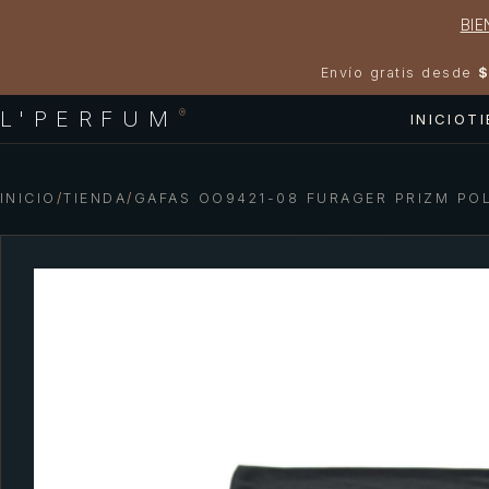
BIE
Envío gratis desde
$
L'PERFUM
®
INICIO
T
INICIO
/
TIENDA
/
GAFAS OO9421-08 FURAGER PRIZM PO