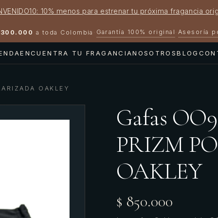
NVENIDO10: 10% menos para estrenar tu próxima fragancia orig
Garantía 100% original
Asesoría 
300.000
a toda Colombia
·
·
IENDA
ENCUENTRA TU FRAGANCIA
NOSOTROS
BLOG
CON
LARIZADA OAKLEY
Gafas OO
PRIZM P
OAKLEY
$ 850.000