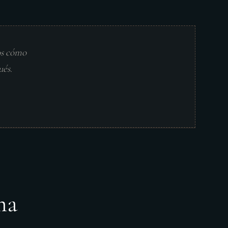
os cómo
ués.
ma