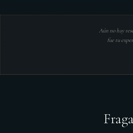
Aún no hay res
fue tu expe
Frag