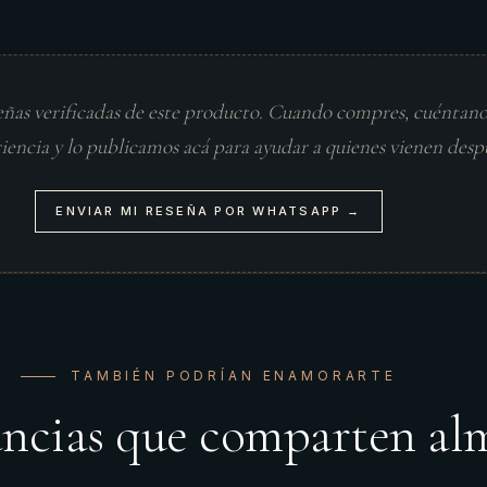
eñas verificadas de este producto. Cuando compres, cuéntan
riencia y lo publicamos acá para ayudar a quienes vienen desp
ENVIAR MI RESEÑA POR WHATSAPP →
TAMBIÉN PODRÍAN ENAMORARTE
ancias que comparten al