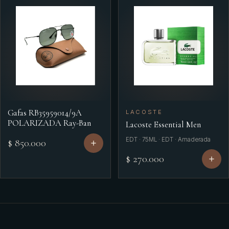
Gafas RB35959014/9A
LACOSTE
POLARIZADA Ray-Ban
Lacoste Essential Men
EDT · 75ML · EDT · Amaderada
$ 850.000
$ 270.000