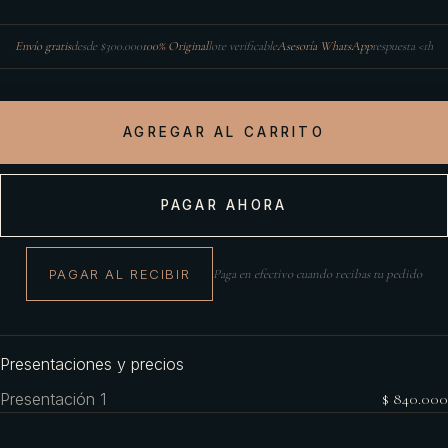
Envío gratis
desde $300.000
100% Original
lote verificable
Asesoría WhatsApp
respuesta <1h
AGREGAR AL CARRITO
PAGAR AHORA
PAGAR AL RECIBIR
Paga en efectivo cuando recibas tu pedido
Presentaciones y precios
Presentación 1
$ 840.000