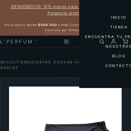
BIENVENIDO10: 10% menos para estrenar tu próxima
fragancia original
INICIO
Garantía 100% original
Envío gratis desde
$300.000
a toda Colombia
TIENDA
Asesoría por WhatsApp
ENCUENTRA TU F
L'PERFUM
®
NOSOTRO
BLOG
INICIO
/
TIENDA
/
GAFAS OO9448-04 SYLAS PRIZM
CONTACT
OAKLEY