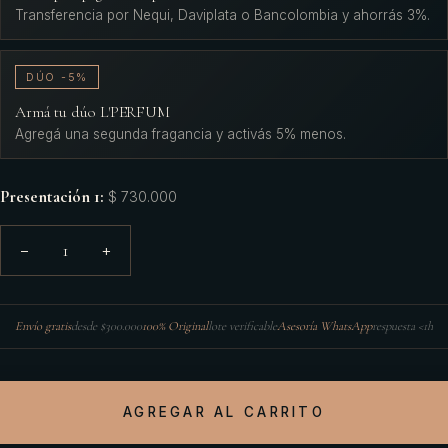
Transferencia por Nequi, Daviplata o Bancolombia y ahorrás 3%.
DÚO -5%
Armá tu dúo L'PERFUM
Agregá una segunda fragancia y activás 5% menos.
Presentación 1
:
$ 730.000
1
−
+
Envío gratis
desde $300.000
100% Original
lote verificable
Asesoría WhatsApp
respuesta <1h
AGREGAR AL CARRITO