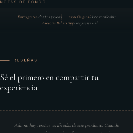
NOTAS DE FONDO
Envío gratis
·
desde $300.000
100% Original
·
lote verificable
Asesoría WhatsApp
·
respuesta < 1h
RESEÑAS
Sé el primero en compartir tu
experiencia
Aún no hay reseñas verificadas de este producto. Cuando