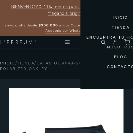
BIENVENIDO10: 10% menos para estrenar tu próxima
fragancia original
INICIO
Garantía 100% original
Envío gratis desde
$300.000
a toda Colombia
TIENDA
Asesoría por WhatsApp
ENCUENTRA TU F
L'PERFUM
®
NOSOTRO
BLOG
INICIO
/
TIENDA
/
GAFAS OO9448-28 SYLAS PRIZM
CONTACT
POLARIZED OAKLEY