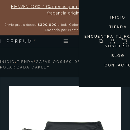
BIENVENIDO10: 10% menos para estrenar tu próxima
fragancia original
INICIO
Garantía 100% original
Envío gratis desde
$300.000
a toda Colombia
TIENDA
Asesoría por WhatsApp
ENCUENTRA TU F
L'PERFUM
®
NOSOTRO
BLOG
INICIO
/
TIENDA
/
GAFAS OO9460-05 PORTAL PRIZM
CONTACT
POLARIZADA OAKLEY