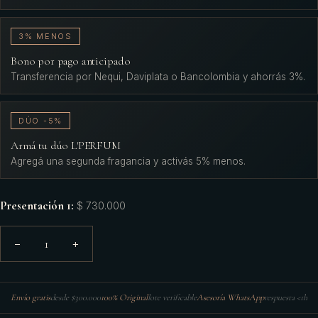
3% MENOS
Bono por pago anticipado
Transferencia por Nequi, Daviplata o Bancolombia y ahorrás 3%.
DÚO -5%
Armá tu dúo L'PERFUM
Agregá una segunda fragancia y activás 5% menos.
Presentación 1
:
$ 730.000
1
−
+
Envío gratis
desde $300.000
100% Original
lote verificable
Asesoría WhatsApp
respuesta <1h