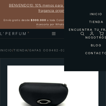
BIENVENIDO10: 10% menos para estrenar tu próxima
fragancia original
INICIO
Garantía 100% original
Envío gratis desde
$300.000
a toda Colombia
TIENDA
Asesoría por WhatsApp
ENCUENTRA TU F
L'PERFUM
®
NOSOTRO
BLOG
INICIO
/
TIENDA
/
GAFAS OO9462-02 SUTRO S OAKLEY
CONTACT