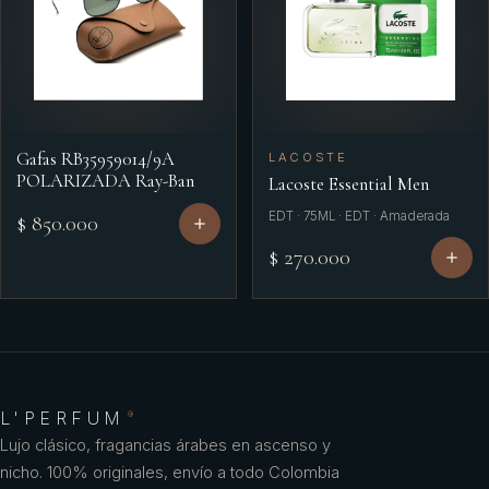
Gafas RB35959014/9A
LACOSTE
POLARIZADA Ray-Ban
Lacoste Essential Men
EDT · 75ML · EDT · Amaderada
$ 850.000
$ 270.000
L'PERFUM
®
Lujo clásico, fragancias árabes en ascenso y
nicho. 100% originales, envío a todo Colombia