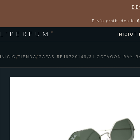
BIE
Envío gratis desde
$
L'PERFUM
®
INICIO
T
INICIO
/
TIENDA
/
GAFAS RB16729149/31 OCTAGON RAY-B