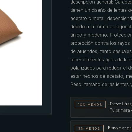
descripción general: Caracter
tienen un diseño de lentes o
acetato o metal, dependiendo
debido a la forma octagonal
único y moderno. Protección 
protección contra los rayos
de atuendos, tanto casuales
tener diferentes tipos de le
polarizados para reducir el 
estar hechos de acetato, m
Peso, tamaño de las lentes 
Estrená fr
10% MENOS
Tu primera
Bono por pa
3% MENOS