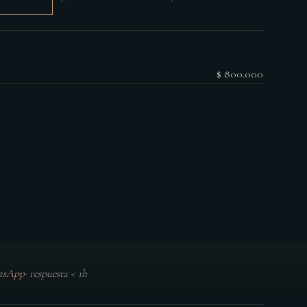
$ 800.000
tsApp
·
respuesta < 1h