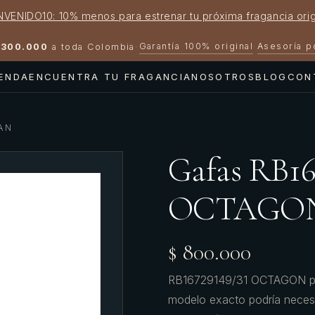
NVENIDO10: 10% menos para estrenar tu próxima fragancia orig
Garantía 100% original
Asesoría 
300.000
a toda Colombia
·
·
IENDA
ENCUENTRA TU FRAGANCIA
NOSOTROS
BLOG
CON
AN
Gafas RB16
OCTAGON
$ 800.000
RB16729149/31 OCTAGON par
modelo exacto podría necesit