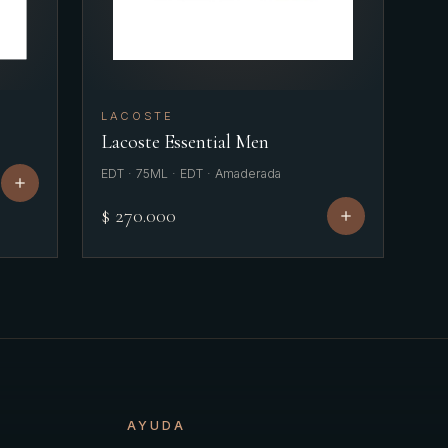
LACOSTE
Lacoste Essential Men
EDT · 75ML · EDT · Amaderada
$ 270.000
AYUDA