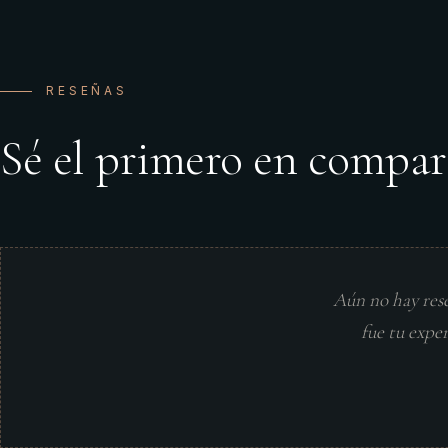
RESEÑAS
Sé el primero en compar
Aún no hay res
fue tu expe