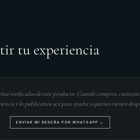
tir tu experiencia
eñas verificadas de este producto. Cuando compres, cuéntan
riencia y lo publicamos acá para ayudar a quienes vienen desp
ENVIAR MI RESEÑA POR WHATSAPP →