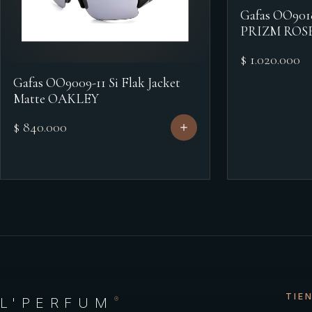
Gafas OO90
PRIZM ROS
$ 1.020.000
Gafas OO9009-11 Si Flak Jacket
Matte OAKLEY
$ 840.000
TIE
L'PERFUM
®