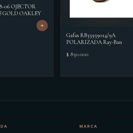
18-06 OJECTOR
E GOLD OAKLEY
Gafas RB35959014/9A
POLARIZADA Ray-Ban
$ 850.000
NDA
MARCA