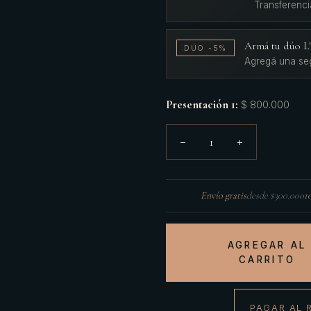
Transferenci
Armá tu dúo 
DÚO -5%
Agregá una se
Presentación 1
:
$ 800.000
1
−
+
Envío gratis
desde $300.000
1
AGREGAR AL
CARRITO
PAGAR AL 