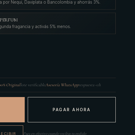
a por Nequi, Daviplata o Bancolombia y ahorrás 3%.
L'PERFUM
gunda fragancia y activás 5% menos.
00% Original
lote verificable
Asesoría WhatsApp
respuesta <1h
PAGAR AHORA
RECIBIR
Paga en efectivo cuando recibas tu pedido