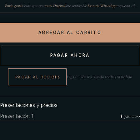
Envío gratis
desde $300.000
100% Original
lote verificable
Asesoría WhatsApp
respuesta <1h
AGREGAR AL CARRITO
PAGAR AHORA
PAGAR AL RECIBIR
Paga en efectivo cuando recibas tu pedido
Presentaciones y precios
Presentación 1
$ 720.000