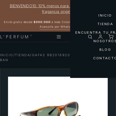
BIENVENIDO10: 10% menos para estrenar tu próxima
fragancia original
INICIO
Garantía 100% original
Envío gratis desde
$300.000
a toda Colombia
TIENDA
Asesoría por WhatsApp
ENCUENTRA TU F
L'PERFUM
®
NOSOTRO
BLOG
INICIO
/
TIENDA
/
GAFAS RB2016820/31 DADDY-O RAY-
CONTACT
BAN