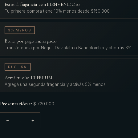
Estrená fragancia con BIENVENIDO10
Tu primera compra tiene 10% menos desde $150.000.
3% MENOS
Bono por pago anticipado
Transferencia por Nequi, Daviplata o Bancolombia y ahorrás 3%.
DÚO -5%
Armá tu dúo L'PERFUM
Agregá una segunda fragancia y activás 5% menos.
Presentación 1
:
$ 720.000
1
−
+