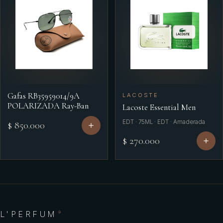
Gafas RB35959014/9A
LACOSTE
POLARIZADA Ray-Ban
Lacoste Essential Men
EDT · 75ML · EDT · Amaderada
$ 850.000
$ 270.000
L'PERFUM
®