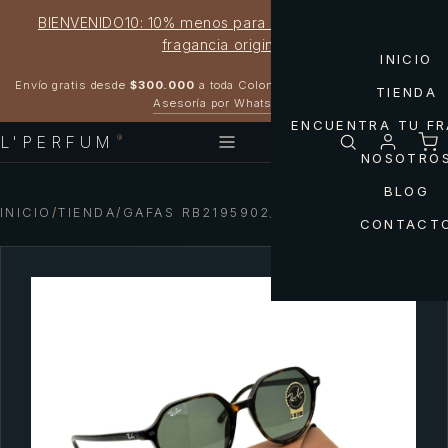
BIENVENIDO10: 10% menos para estrenar tu próxima
fragancia original
INICIO
Garantía 100% original
Envío gratis desde
$300.000
a toda Colombia
TIENDA
Asesoría por WhatsApp
ENCUENTRA TU F
L'PERFUM
®
NOSOTRO
BLOG
INICIO
/
TIENDA
/
GAFAS RB2195902/31 THALIA. RAY-BAN
CONTACT