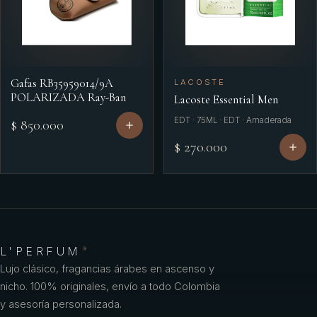
Gafas RB35959014/9A
LACOSTE
POLARIZADA Ray-Ban
Lacoste Essential Men
EDT · 75ML · EDT · Amaderada
$ 850.000
$ 270.000
L'PERFUM
®
Lujo clásico, fragancias árabes en ascenso y
nicho. 100% originales, envío a todo Colombia
y asesoría personalizada.