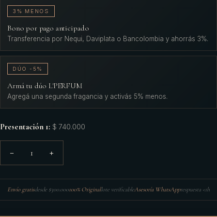
3% MENOS
Bono por pago anticipado
Transferencia por Nequi, Daviplata o Bancolombia y ahorrás 3%.
DÚO -5%
Armá tu dúo L'PERFUM
Agregá una segunda fragancia y activás 5% menos.
Presentación 1
:
$ 740.000
1
−
+
Envío gratis
desde $300.000
100% Original
lote verificable
Asesoría WhatsApp
respuesta <1h