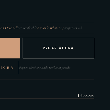
00% Original
lote verificable
Asesoría WhatsApp
respuesta <1h
PAGAR AHORA
RECIBIR
Paga en efectivo cuando recibas tu pedido
$ 800.000