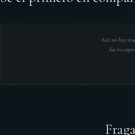
Aún no hay res
fue tu expe
Frag