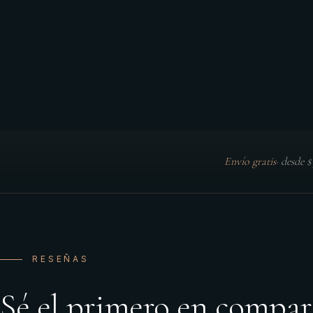
Envío gratis
·
desde 
RESEÑAS
Sé el primero en compar