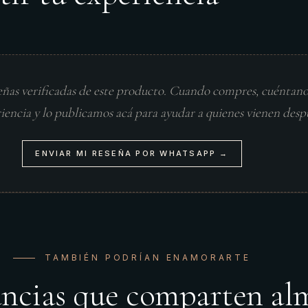
eñas verificadas de este producto. Cuando compres, cuéntan
riencia y lo publicamos acá para ayudar a quienes vienen desp
ENVIAR MI RESEÑA POR WHATSAPP →
TAMBIÉN PODRÍAN ENAMORARTE
ancias que comparten al