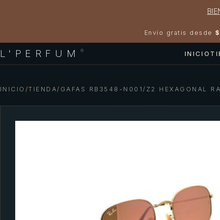
BIE
Envío gratis desde
$
L'PERFUM
®
INICIO
T
INICIO
/
TIENDA
/
GAFAS RB3548-N001/Z2 HEXAGONAL R