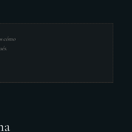
os cómo
ués.
ma