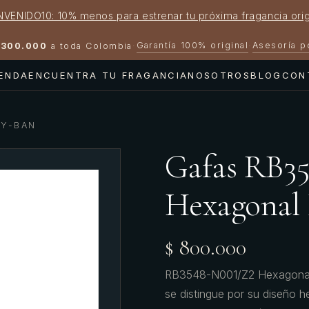
NVENIDO10: 10% menos para estrenar tu próxima fragancia orig
Garantía 100% original
Asesoría 
300.000
a toda Colombia
·
·
IENDA
ENCUENTRA TU FRAGANCIA
NOSOTROS
BLOG
CON
AY-BAN
Gafas RB3
Hexagonal
$ 800.000
RB3548-N001/Z2 Hexagonal 
se distingue por su diseño h