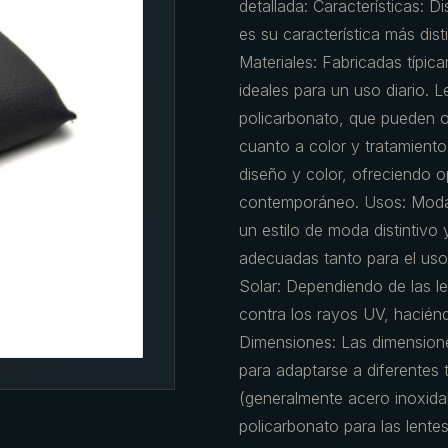
detallada: Características: 
es su característica más dist
Materiales: Fabricadas típic
ideales para un uso diario. L
policarbonato, que pueden o
cuanto a color y tratamiento
diseño y color, ofreciendo 
contemporáneo. Usos: Moda:
un estilo de moda distintivo 
adecuadas tanto para el uso
Solar: Dependiendo de las l
contra los rayos UV, haciéndo
Dimensiones: Las dimensione
para adaptarse a diferentes 
(generalmente acero inoxidab
policarbonato para las lente