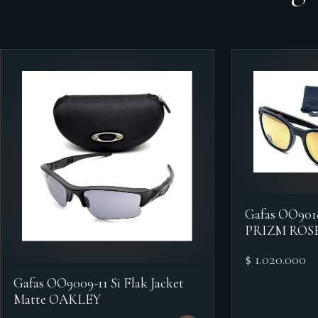
Gafas OO90
PRIZM ROS
$ 1.020.000
Gafas OO9009-11 Si Flak Jacket
Matte OAKLEY