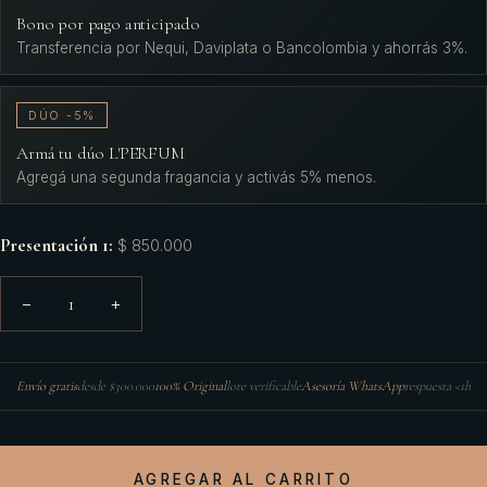
Bono por pago anticipado
Transferencia por Nequi, Daviplata o Bancolombia y ahorrás 3%.
DÚO -5%
Armá tu dúo L'PERFUM
Agregá una segunda fragancia y activás 5% menos.
Presentación 1
:
$ 850.000
1
−
+
Envío gratis
desde $300.000
100% Original
lote verificable
Asesoría WhatsApp
respuesta <1h
AGREGAR AL CARRITO