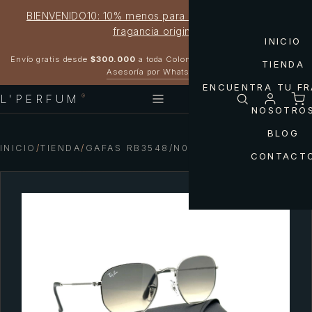
BIENVENIDO10: 10% menos para estrenar tu próxima
fragancia original
INICIO
Garantía 100% original
Envío gratis desde
$300.000
a toda Colombia
TIENDA
Asesoría por WhatsApp
ENCUENTRA TU F
L'PERFUM
®
NOSOTRO
BLOG
INICIO
/
TIENDA
/
GAFAS RB3548/N003/32 RAY-BAN
CONTACT