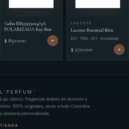
Gafas RB35959014/9A
LACOSTE
POLARIZADA Ray-Ban
Lacoste Essential Men
EDT · 75ML · EDT · Amaderada
$ 850.000
$ 270.000
L'PERFUM
®
Lujo clásico, fragancias árabes en ascenso y
nicho. 100% originales, envío a todo Colombia
y asesoría personalizada.
TIENDA