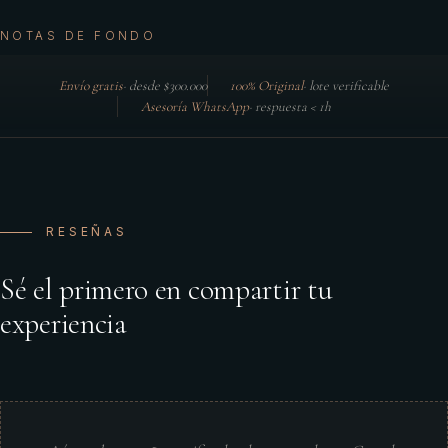
NOTAS DE FONDO
Envío gratis
·
desde $300.000
100% Original
·
lote verificable
Asesoría WhatsApp
·
respuesta < 1h
RESEÑAS
Sé el primero en compartir tu
experiencia