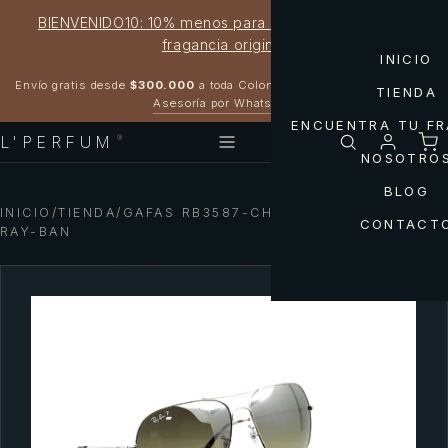
BIENVENIDO10: 10% menos para estrenar tu próxima
fragancia original
INICIO
Garantía 100% original
Envío gratis desde
$300.000
a toda Colombia
TIENDA
Asesoría por WhatsApp
ENCUENTRA TU F
L'PERFUM
®
NOSOTRO
BLOG
INICIO
/
TIENDA
/
GAFAS RB3587-CH003/5J CHROMANCE
CONTACT
RAY-BAN