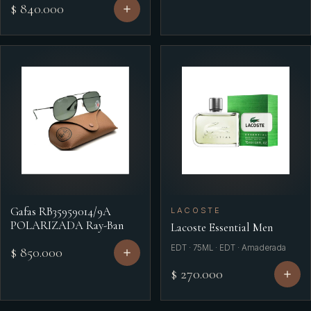
$ 840.000
Gafas RB35959014/9A
LACOSTE
POLARIZADA Ray-Ban
Lacoste Essential Men
EDT · 75ML · EDT · Amaderada
$ 850.000
$ 270.000