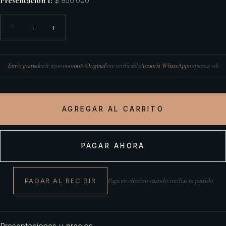
Presentación 1
:
$ 950.000
1
−
+
Envío gratis
desde $300.000
100% Original
lote verificable
Asesoría WhatsApp
respuesta <1h
AGREGAR AL CARRITO
PAGAR AHORA
PAGAR AL RECIBIR
Paga en efectivo cuando recibas tu pedido