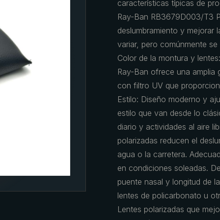
características típicas de pr
Ray-Ban RB3679D003/T3 Polar
deslumbramiento y mejorar la
variar, pero comúnmente se u
Color de la montura y lentes
Ray-Ban ofrece una amplia 
con filtro UV que proporcio
Estilo: Diseño moderno y aj
estilo que van desde lo clá
diario y actividades al aire l
polarizadas reducen el deslu
agua o la carretera. Adecuada
en condiciones soleadas. De
puente nasal y longitud de la
lentes de policarbonato u otr
Lentes polarizadas que mejor