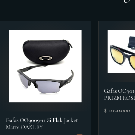
Gafas OO90
PRIZM ROS
$ 1.020.000
Gafas OO9009-11 Si Flak Jacket
Matte OAKLEY