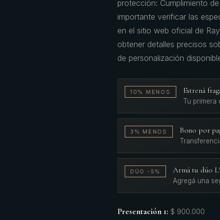
protección: Cumplimiento de
importante verificar las es
en el sitio web oficial de Ra
obtener detalles precisos so
de personalización disponibl
Estrená fr
10% MENOS
Tu primera
Bono por pa
3% MENOS
Transferenci
Armá tu dúo 
DÚO -5%
Agregá una se
Presentación 1
:
$ 900.000