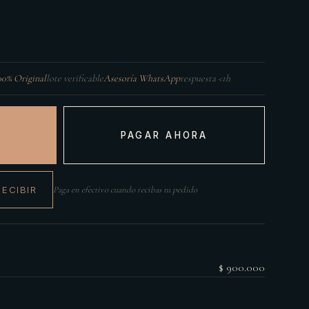
00% Original
lote verificable
Asesoría WhatsApp
respuesta <1h
PAGAR AHORA
RECIBIR
Paga en efectivo cuando recibas tu pedido
$ 900.000