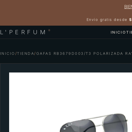
BIE
Envío gratis desde
$
L'PERFUM
®
INICIO
T
INICIO
/
TIENDA
/
GAFAS RB3679D003/T3 POLARIZADA RA