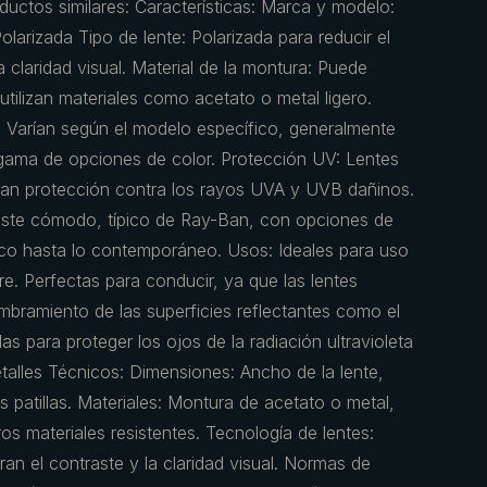
oductos similares: Características: Marca y modelo:
izada Tipo de lente: Polarizada para reducir el
 claridad visual. Material de la montura: Puede
tilizan materiales como acetato o metal ligero.
: Varían según el modelo específico, generalmente
gama de opciones de color. Protección UV: Lentes
nan protección contra los rayos UVA y UVB dañinos.
uste cómodo, típico de Ray-Ban, con opciones de
sico hasta lo contemporáneo. Usos: Ideales para uso
ibre. Perfectas para conducir, ya que las lentes
mbramiento de las superficies reflectantes como el
s para proteger los ojos de la radiación ultravioleta
talles Técnicos: Dimensiones: Ancho de la lente,
s patillas. Materiales: Montura de acetato o metal,
os materiales resistentes. Tecnología de lentes:
an el contraste y la claridad visual. Normas de