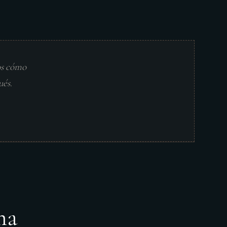
os cómo
ués.
ma