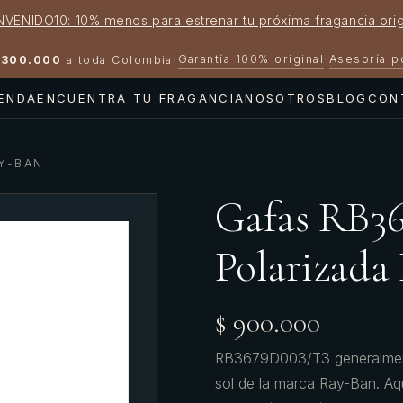
NVENIDO10: 10% menos para estrenar tu próxima fragancia orig
Garantía 100% original
Asesoría 
300.000
a toda Colombia
·
·
IENDA
ENCUENTRA TU FRAGANCIA
NOSOTROS
BLOG
CON
Y-BAN
Gafas RB3
Polarizada
$ 900.000
RB3679D003/T3 generalmente
sol de la marca Ray-Ban. Aq