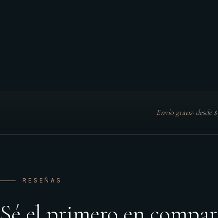
Envío gratis
·
desde 
RESEÑAS
Sé el primero en compar