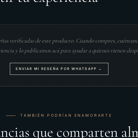
eñas verificadas de este producto. Cuando compres, cuéntan
riencia y lo publicamos acá para ayudar a quienes vienen desp
ENVIAR MI RESEÑA POR WHATSAPP →
TAMBIÉN PODRÍAN ENAMORARTE
ancias que comparten al