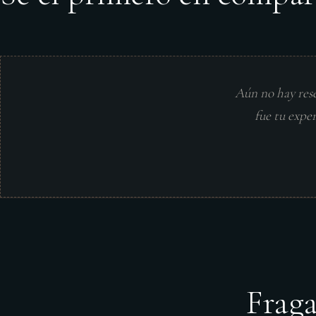
Aún no hay res
fue tu expe
Frag