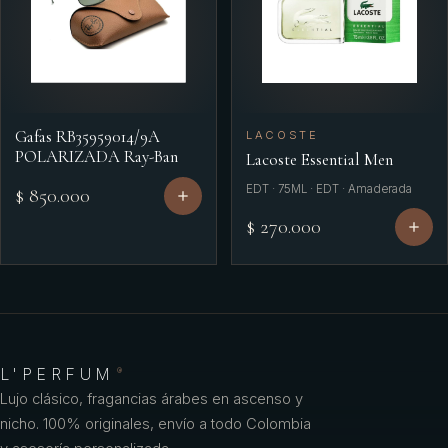
Gafas RB35959014/9A
LACOSTE
POLARIZADA Ray-Ban
Lacoste Essential Men
EDT · 75ML · EDT · Amaderada
$ 850.000
$ 270.000
L'PERFUM
®
Lujo clásico, fragancias árabes en ascenso y
nicho. 100% originales, envío a todo Colombia