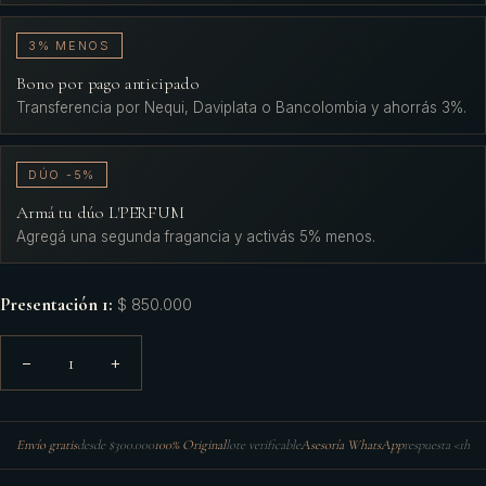
3% MENOS
Bono por pago anticipado
Transferencia por Nequi, Daviplata o Bancolombia y ahorrás 3%.
DÚO -5%
Armá tu dúo L'PERFUM
Agregá una segunda fragancia y activás 5% menos.
Presentación 1
:
$ 850.000
1
−
+
Envío gratis
desde $300.000
100% Original
lote verificable
Asesoría WhatsApp
respuesta <1h