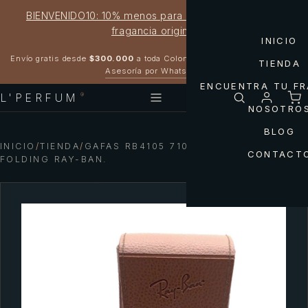
BIENVENIDO10: 10% menos para estrenar tu próxima
fragancia original
INICIO
Garantía 100% original
Envío gratis desde
$300.000
a toda Colombia
TIENDA
Asesoría por WhatsApp
ENCUENTRA TU F
L'PERFUM
®
NOSOTRO
BLOG
INICIO
/
TIENDA
/
GAFAS RB4105 710/51 WAYFARER
CONTACT
FOLDING RAY-BAN.