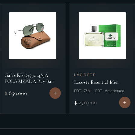
Gafas RB35959014/9A
LACOSTE
POLARIZADA Ray-Ban
Lacoste Essential Men
EDT · 75ML · EDT · Amaderada
$ 850.000
$ 270.000