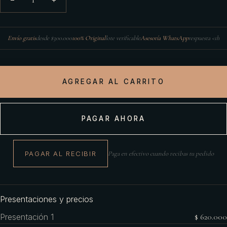
Envío gratis
desde $300.000
100% Original
lote verificable
Asesoría WhatsApp
respuesta <1h
AGREGAR AL CARRITO
PAGAR AHORA
PAGAR AL RECIBIR
Paga en efectivo cuando recibas tu pedido
Presentaciones y precios
Presentación 1
$ 620.000