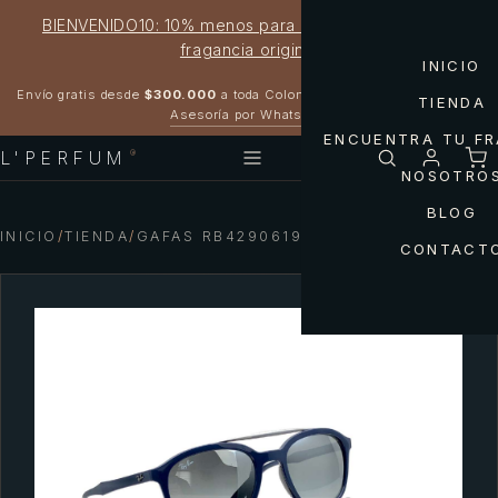
BIENVENIDO10: 10% menos para estrenar tu próxima
fragancia original
INICIO
Garantía 100% original
Envío gratis desde
$300.000
a toda Colombia
TIENDA
Asesoría por WhatsApp
ENCUENTRA TU F
L'PERFUM
®
NOSOTRO
BLOG
INICIO
/
TIENDA
/
GAFAS RB42906197/88 RAY-BAN
CONTACT