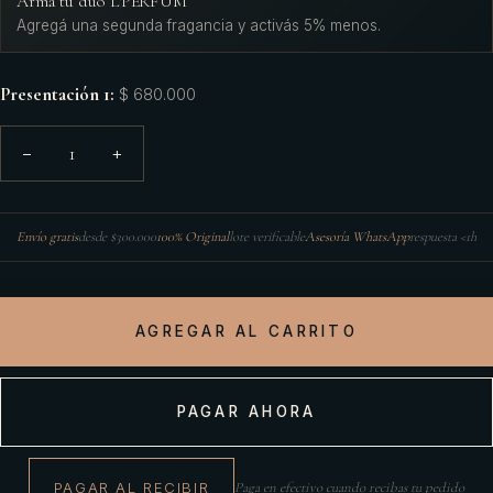
Armá tu dúo L'PERFUM
Agregá una segunda fragancia y activás 5% menos.
Presentación 1
:
$ 680.000
1
−
+
Envío gratis
desde $300.000
100% Original
lote verificable
Asesoría WhatsApp
respuesta <1h
AGREGAR AL CARRITO
PAGAR AHORA
PAGAR AL RECIBIR
Paga en efectivo cuando recibas tu pedido