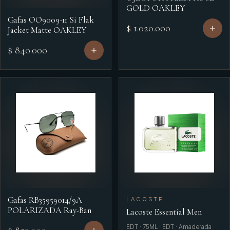
GOLD OAKLEY
Gafas OO9009-11 Si Flak
$ 1.020.000
Jacket Matte OAKLEY
$ 840.000
Gafas RB35959014/9A
LACOSTE
POLARIZADA Ray-Ban
Lacoste Essential Men
EDT · 75ML · EDT · Amaderada