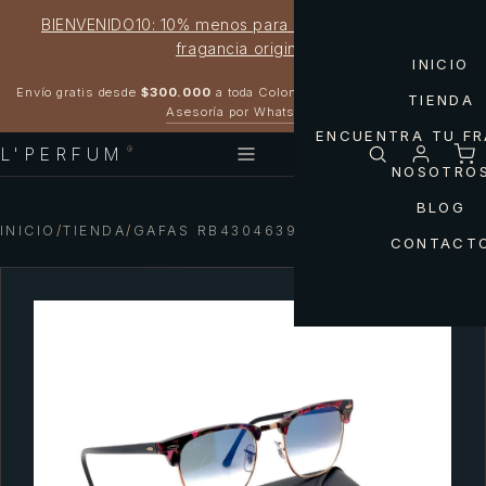
BIENVENIDO10: 10% menos para estrenar tu próxima
fragancia original
INICIO
Garantía 100% original
Envío gratis desde
$300.000
a toda Colombia
TIENDA
Asesoría por WhatsApp
ENCUENTRA TU F
L'PERFUM
®
NOSOTRO
BLOG
INICIO
/
TIENDA
/
GAFAS RB43046399/80 RAY-BAN
CONTACT