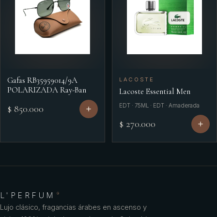
Gafas RB35959014/9A
LACOSTE
POLARIZADA Ray-Ban
Lacoste Essential Men
EDT · 75ML · EDT · Amaderada
$ 850.000
$ 270.000
L'PERFUM
®
Lujo clásico, fragancias árabes en ascenso y