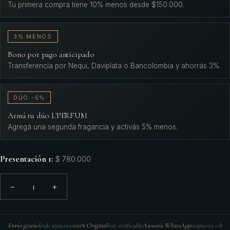
Tu primera compra tiene 10% menos desde $150.000.
3% MENOS
Bono por pago anticipado
Transferencia por Nequi, Daviplata o Bancolombia y ahorrás 3%.
DÚO -5%
Armá tu dúo L'PERFUM
Agregá una segunda fragancia y activás 5% menos.
Presentación 1
:
$ 780.000
1
−
+
Envío gratis
desde $300.000
100% Original
lote verificable
Asesoría WhatsApp
respuesta <1h