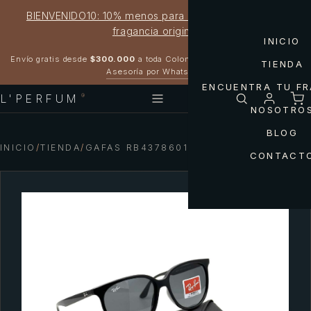
BIENVENIDO10: 10% menos para estrenar tu próxima
fragancia original
INICIO
Garantía 100% original
Envío gratis desde
$300.000
a toda Colombia
TIENDA
Asesoría por WhatsApp
ENCUENTRA TU F
L'PERFUM
®
NOSOTRO
BLOG
INICIO
/
TIENDA
/
GAFAS RB4378601/71 RAY-BAN
CONTACT