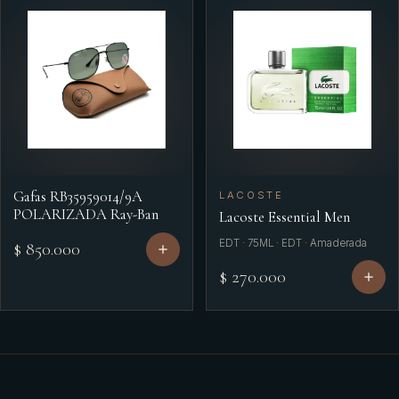
Gafas RB35959014/9A
LACOSTE
POLARIZADA Ray-Ban
Lacoste Essential Men
EDT · 75ML · EDT · Amaderada
$ 850.000
$ 270.000