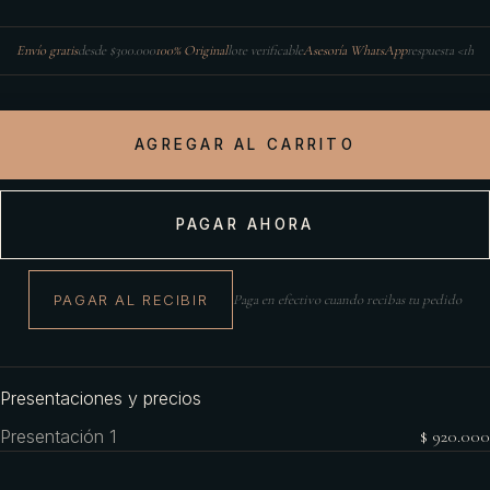
Envío gratis
desde $300.000
100% Original
lote verificable
Asesoría WhatsApp
respuesta <1h
AGREGAR AL CARRITO
PAGAR AHORA
PAGAR AL RECIBIR
Paga en efectivo cuando recibas tu pedido
Presentaciones y precios
Presentación 1
$ 920.000