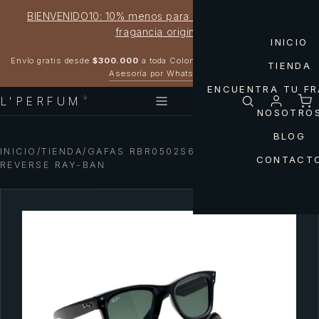
BIENVENIDO10: 10% menos para estrenar tu próxima
fragancia original
INICIO
Garantía 100% original
Envío gratis desde
$300.000
a toda Colombia
TIENDA
Asesoría por WhatsApp
ENCUENTRA TU F
L'PERFUM
®
NOSOTRO
BLOG
INICIO
/
TIENDA
/
GAFAS RBR0502S6677/VR WAYFARER
CONTACT
REVERSE RAY-BAN