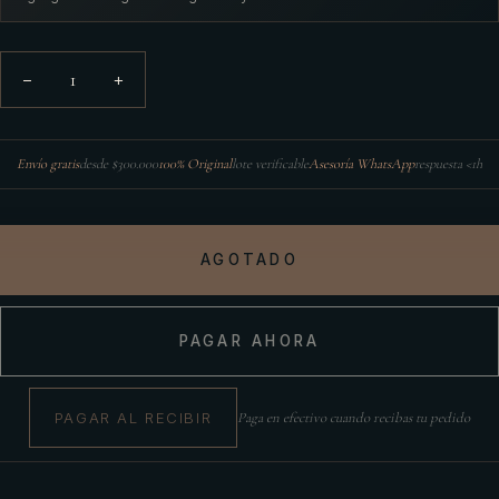
1
−
+
Envío gratis
desde $300.000
100% Original
lote verificable
Asesoría WhatsApp
respuesta <1h
AGOTADO
PAGAR AHORA
PAGAR AL RECIBIR
Paga en efectivo cuando recibas tu pedido