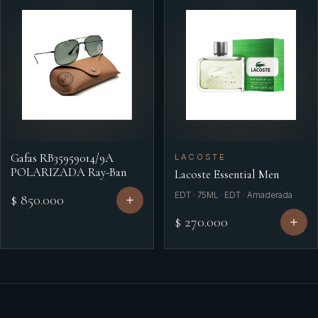
Gafas RB35959014/9A
LACOSTE
POLARIZADA Ray-Ban
Lacoste Essential Men
EDT · 75ML · EDT · Amaderada
$ 850.000
$ 270.000