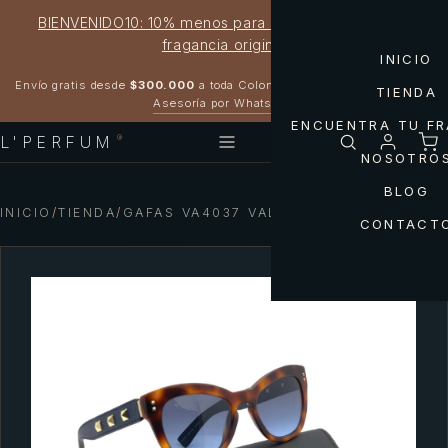
BIENVENIDO10: 10% menos para estrenar tu próxima
fragancia original
INICIO
Garantía 100% original
Envío gratis desde
$300.000
a toda Colombia
TIENDA
Asesoría por WhatsApp
ENCUENTRA TU F
L'PERFUM
®
NOSOTRO
BLOG
INICIO
/
TIENDA
/
GAFAS VA4037 VALENTINO
CONTACT