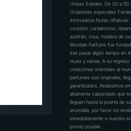
Unisex Edades: De 30 a 50 a
Ocasiones especiales Familia
Innovadora Notas olfativas: 
corazón: cardamomo, ládano 
azafrán, rosa, madera de oud
Montale Parfums fue fundada
tras pasar algún tiempo en 
reyes y reinas. A su regreso 
creaciones orientales al mu
perfumes son originales, ll
garantizados. Realizamos e
altamente capacitado que t
lleguen hasta la puerta de s
anomalía, por favor no recibi
inmediatamente a nuestro eq
pronto posible.