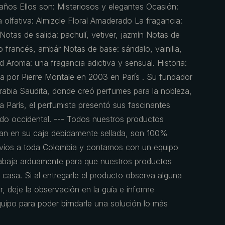
ños Ellos son: Misteriosos y elegantes Ocasión:
 olfativa: Almizcle Floral Amaderado La fragancia:
Notas de salida: pachulí, vetiver, jazmín Notas de
francés, ambár Notas de base: sándalo, vainilla,
 Aroma: una fragancia adictiva y sensual. Historia:
 por Pierre Montale en 2003 en París . Su fundador
Arabia Saudita, donde creó perfumes para la nobleza,
a París, el perfumista presentó sus fascinantes
ndo occidental. --- Todos nuestros productos
egan en su caja debidamente sellada, son 100%
nvíos a toda Colombia y contamos con un equipo
rabaja arduamente para que nuestros productos
u casa. Si al entregarle el producto observa alguna
r, deje la observación en la guía e informe
uipo para poder birndarle una solución lo más