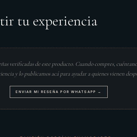
tir tu experiencia
eñas verificadas de este producto. Cuando compres, cuéntan
riencia y lo publicamos acá para ayudar a quienes vienen desp
ENVIAR MI RESEÑA POR WHATSAPP →