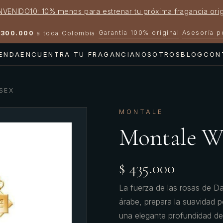
NVENIDO10: 10% menos para estrenar tu próxima fragancia orig
Garantía 100% original
Asesoría 
300.000
a toda Colombia
·
·
IENDA
ENCUENTRA TU FRAGANCIA
NOSOTROS
BLOG
CON
SEX
MONTALE
Montale W
$ 435.000
La fuerza de las rosas de D
árabe, prepara la suavidad po
una elegante profundidad de 