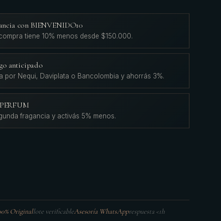
agancia con BIENVENIDO10
 compra tiene 10% menos desde $150.000.
go anticipado
a por Nequi, Daviplata o Bancolombia y ahorrás 3%.
L'PERFUM
gunda fragancia y activás 5% menos.
00% Original
lote verificable
Asesoría WhatsApp
respuesta <1h