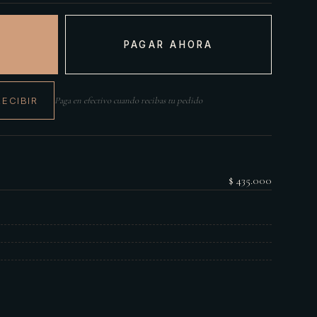
PAGAR AHORA
RECIBIR
Paga en efectivo cuando recibas tu pedido
$ 435.000