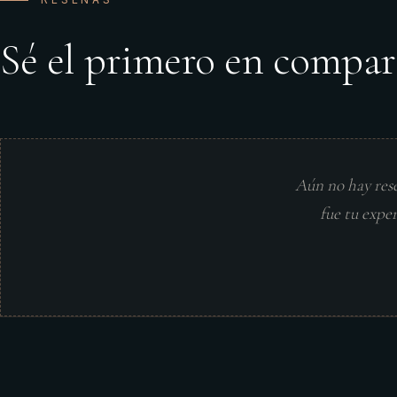
Sé el primero en compar
Aún no hay res
fue tu expe