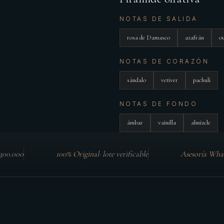
NOTAS DE SALIDA
rosa de Damasco
azafrán
o
NOTAS DE CORAZÓN
sándalo
vetiver
pachulí
NOTAS DE FONDO
ámbar
vainilla
almizcle
$300.000
100% Original
·
lote verificable
Asesoría Wha