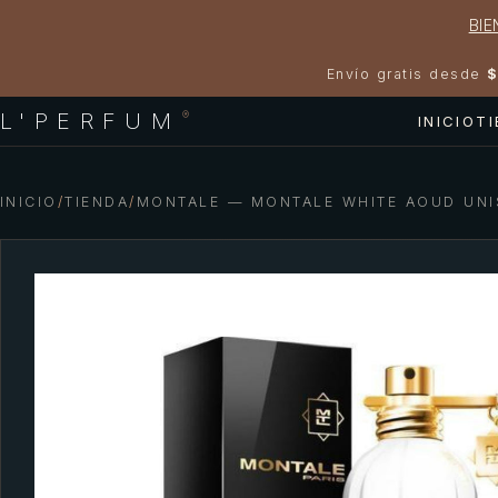
BIE
Envío gratis desde
$
L'PERFUM
®
INICIO
T
INICIO
/
TIENDA
/
MONTALE — MONTALE WHITE AOUD UNI