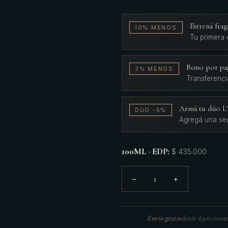
Estrená fr
10% MENOS
Tu primera
Bono por pa
3% MENOS
Transferenci
Armá tu dúo 
DÚO -5%
Agregá una se
100ML · EDP
:
$ 435.000
1
−
+
Envío gratis
desde $300.000
1