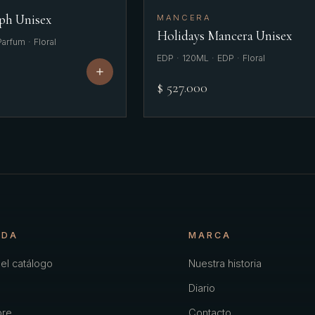
ph Unisex
MANCERA
Holidays Mancera Unisex
arfum · Floral
EDP · 120ML · EDP · Floral
$ 527.000
NDA
MARCA
el catálogo
Nuestra historia
Diario
re
Contacto