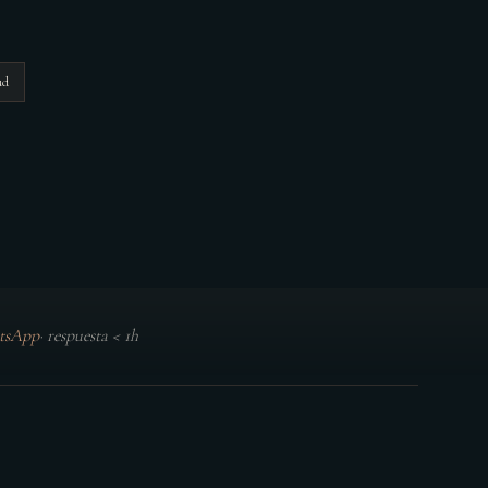
ud
tsApp
·
respuesta < 1h