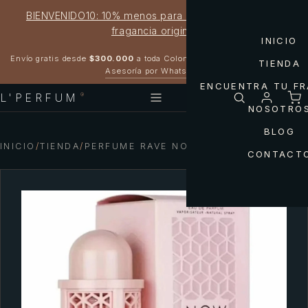
BIENVENIDO10: 10% menos para estrenar tu próxima
fragancia original
INICIO
Garantía 100% original
Envío gratis desde
$300.000
a toda Colombia
TIENDA
Asesoría por WhatsApp
ENCUENTRA TU F
L'PERFUM
®
NOSOTRO
BLOG
INICIO
/
TIENDA
/
PERFUME RAVE NOW WOMEN
CONTACT