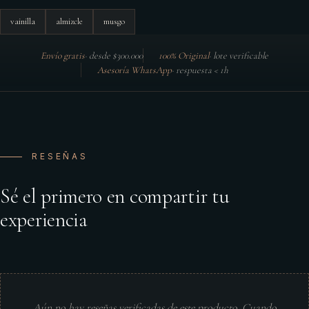
vainilla
almizcle
musgo
Envío gratis
·
desde $300.000
100% Original
·
lote verificable
Asesoría WhatsApp
·
respuesta < 1h
RESEÑAS
Sé el primero en compartir tu
experiencia
Aún no hay reseñas verificadas de este producto. Cuando