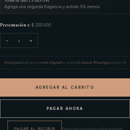
Armá tu dúo L'PERFUM
Agregá una segunda fragancia y activás 5% menos.
Presentación 1
:
$ 220.000
1
−
+
Envío gratis
desde $300.000
100% Original
lote verificable
Asesoría WhatsApp
respuesta <1h
AGREGAR AL CARRITO
PAGAR AHORA
PAGAR AL RECIBIR
Paga en efectivo cuando recibas tu pedido