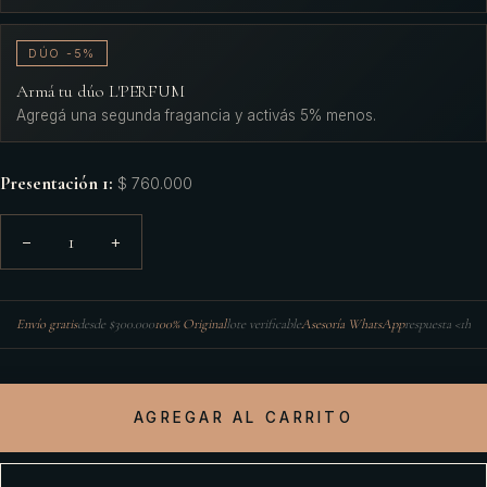
DÚO -5%
Armá tu dúo L'PERFUM
Agregá una segunda fragancia y activás 5% menos.
Presentación 1
:
$ 760.000
1
−
+
Envío gratis
desde $300.000
100% Original
lote verificable
Asesoría WhatsApp
respuesta <1h
AGREGAR AL CARRITO