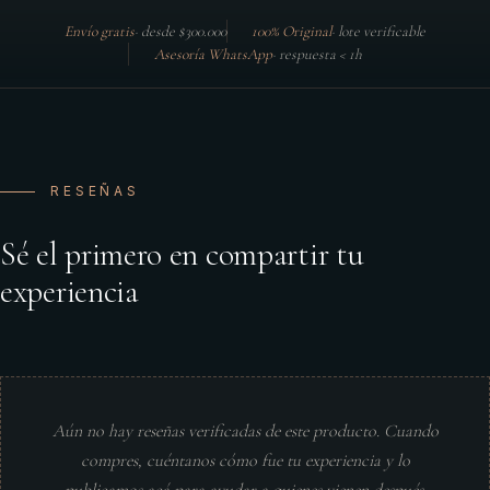
Envío gratis
·
desde $300.000
100% Original
·
lote verificable
Asesoría WhatsApp
·
respuesta < 1h
RESEÑAS
Sé el primero en compartir tu
experiencia
Aún no hay reseñas verificadas de este producto. Cuando
compres, cuéntanos cómo fue tu experiencia y lo