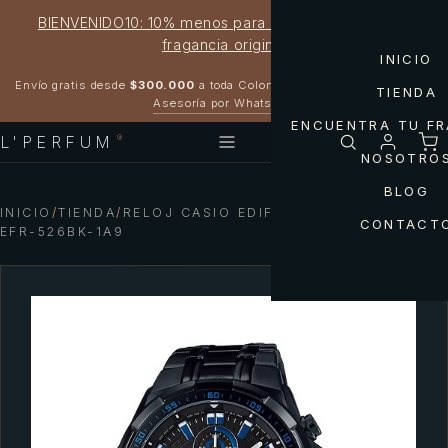
BIENVENIDO10: 10% menos para estrenar tu próxima
fragancia original
INICIO
Garantía 100% original
Envío gratis desde
$300.000
a toda Colombia
TIENDA
Asesoría por WhatsApp
ENCUENTRA TU F
L'PERFUM
®
NOSOTRO
BLOG
INICIO
/
TIENDA
/
RELOJ CASIO EDIFICE GOLD & BLACK
CONTACT
EFR-526BK-1A9