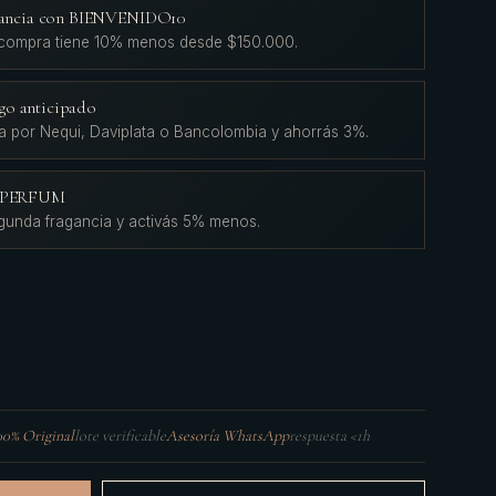
agancia con BIENVENIDO10
 compra tiene 10% menos desde $150.000.
go anticipado
a por Nequi, Daviplata o Bancolombia y ahorrás 3%.
L'PERFUM
gunda fragancia y activás 5% menos.
00% Original
lote verificable
Asesoría WhatsApp
respuesta <1h