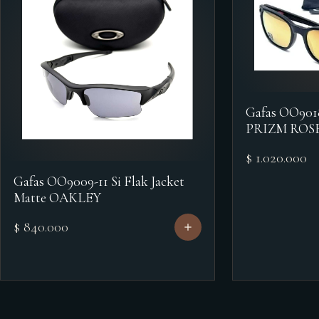
Gafas OO90
PRIZM ROS
$ 1.020.000
Gafas OO9009-11 Si Flak Jacket
Matte OAKLEY
$ 840.000