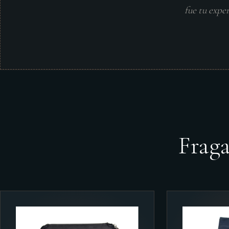
fue tu expe
Frag