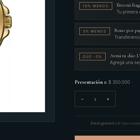
Estrená fr
10% MENOS
Tu primera
Bono por pa
3% MENOS
Transferenci
Armá tu dúo 
DÚO -5%
Agregá una se
Presentación 1
:
$ 350.000
1
−
+
Envío gratis
desde $300.000
1