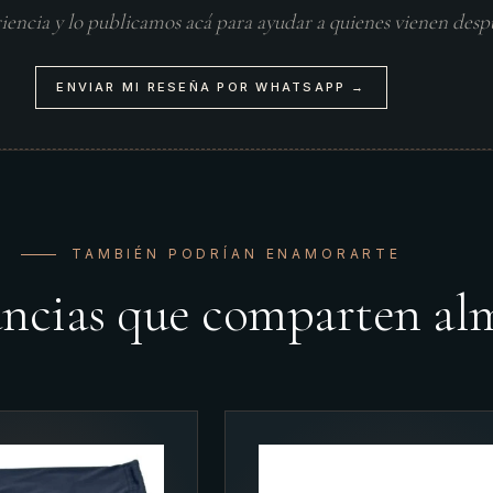
riencia y lo publicamos acá para ayudar a quienes vienen desp
ENVIAR MI RESEÑA POR WHATSAPP →
TAMBIÉN PODRÍAN ENAMORARTE
ancias que comparten al