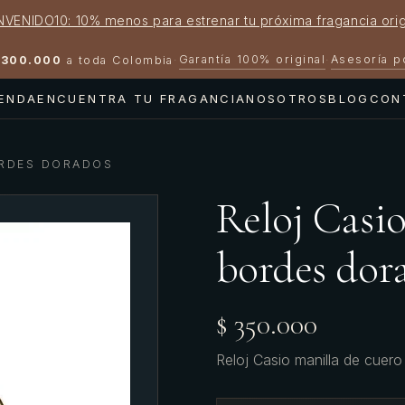
NVENIDO10: 10% menos para estrenar tu próxima fragancia orig
Garantía 100% original
Asesoría 
300.000
a toda Colombia
·
·
IENDA
ENCUENTRA TU FRAGANCIA
NOSOTROS
BLOG
CON
ORDES DORADOS
Reloj Casio
bordes dor
$ 350.000
Reloj Casio manilla de cuero