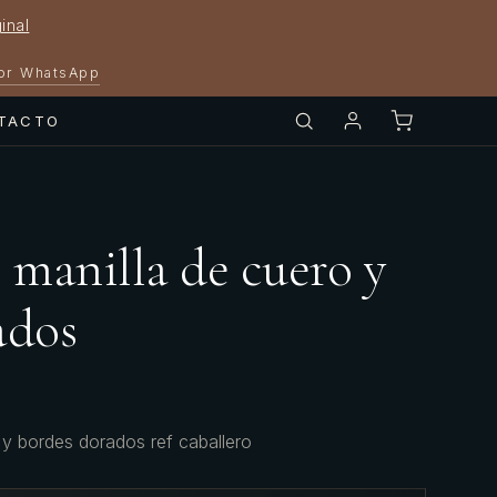
inal
por WhatsApp
TACTO
 manilla de cuero y
ados
 y bordes dorados ref caballero