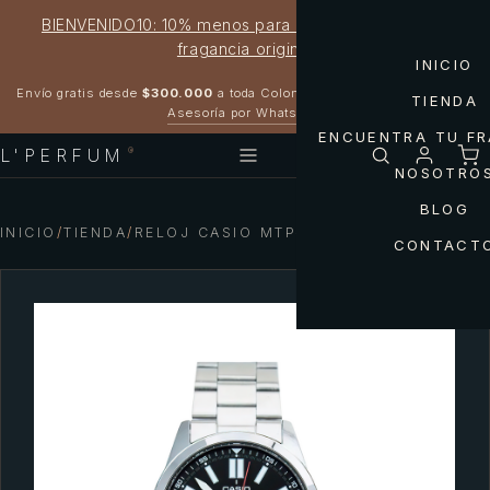
BIENVENIDO10: 10% menos para estrenar tu próxima
fragancia original
INICIO
Garantía 100% original
Envío gratis desde
$300.000
a toda Colombia
TIENDA
Asesoría por WhatsApp
ENCUENTRA TU F
L'PERFUM
®
NOSOTRO
BLOG
INICIO
/
TIENDA
/
RELOJ CASIO MTP-VD02D-1EUDF
CONTACT