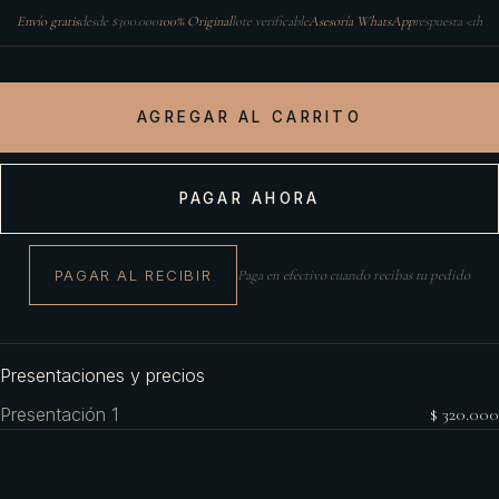
Envío gratis
desde $300.000
100% Original
lote verificable
Asesoría WhatsApp
respuesta <1h
AGREGAR AL CARRITO
PAGAR AHORA
PAGAR AL RECIBIR
Paga en efectivo cuando recibas tu pedido
Presentaciones y precios
Presentación 1
$ 320.000