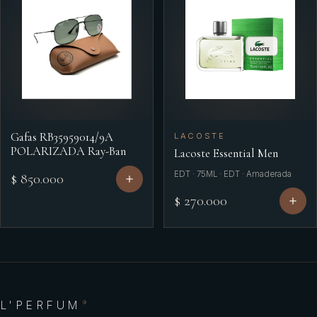
Gafas RB35959014/9A
LACOSTE
POLARIZADA Ray-Ban
Lacoste Essential Men
EDT · 75ML · EDT · Amaderada
$ 850.000
$ 270.000
L'PERFUM
®