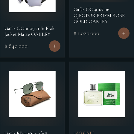
Gafas OO9018-06
OJECTOR PRIZM ROSE
GOLD OAKLEY
Gafas OO9009-11 Si Flak
$ 1.020.000
Jacket Matte OAKLEY
$ 840.000
Gafas RB35959014/9A
LACOSTE