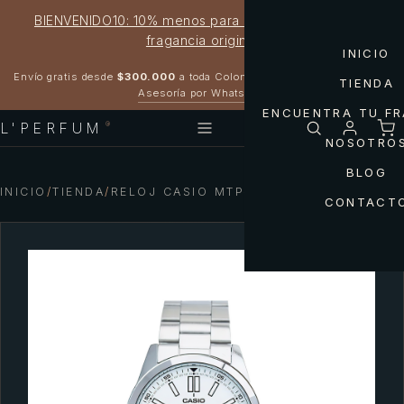
BIENVENIDO10: 10% menos para estrenar tu próxima
fragancia original
INICIO
Garantía 100% original
Envío gratis desde
$300.000
a toda Colombia
TIENDA
Asesoría por WhatsApp
ENCUENTRA TU F
L'PERFUM
®
NOSOTRO
BLOG
INICIO
/
TIENDA
/
RELOJ CASIO MTP-VD02D-7E
CONTACT