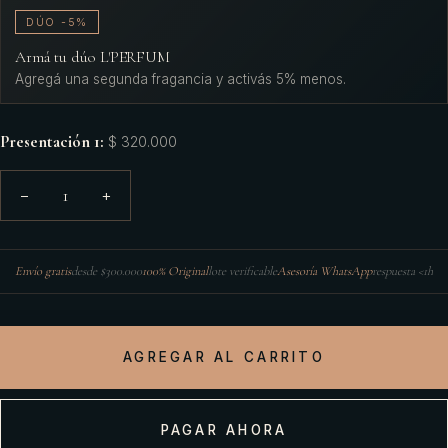
DÚO -5%
Armá tu dúo L'PERFUM
Agregá una segunda fragancia y activás 5% menos.
Presentación 1
:
$ 320.000
1
−
+
Envío gratis
desde $300.000
100% Original
lote verificable
Asesoría WhatsApp
respuesta <1h
AGREGAR AL CARRITO
PAGAR AHORA