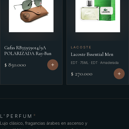
Gafas RB35959014/9A
LACOSTE
POLARIZADA Ray-Ban
Lacoste Essential Men
EDT · 75ML · EDT · Amaderada
$ 850.000
$ 270.000
L'PERFUM
®
Lujo clásico, fragancias árabes en ascenso y