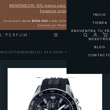
BIENVENIDO10: 10% menos para estrenar tu próxima
fragancia original
INICIO
Garantía 100% original
Envío gratis desde
$300.000
a toda Colombia
TIENDA
Asesoría por WhatsApp
ENCUENTRA TU F
L'PERFUM
®
NOSOTRO
BLOG
INICIO
/
TIENDA
/
RELOJ EFV-550P-1A CASIO
CONTACT