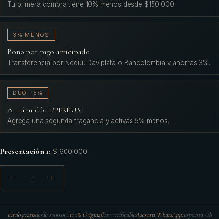
Tu primera compra tiene 10% menos desde $150.000.
3% MENOS
Bono por pago anticipado
Transferencia por Nequi, Daviplata o Bancolombia y ahorrás 3%.
DÚO -5%
Armá tu dúo L'PERFUM
Agregá una segunda fragancia y activás 5% menos.
Presentación 1
:
$ 600.000
1
−
+
Envío gratis
desde $300.000
100% Original
lote verificable
Asesoría WhatsApp
respuesta <1h