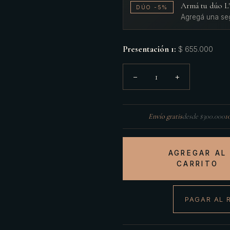
Armá tu dúo 
DÚO -5%
Agregá una se
Presentación 1
:
$ 655.000
1
−
+
Envío gratis
desde $300.000
1
AGREGAR AL
CARRITO
PAGAR AL 