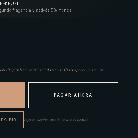
L'PERFUM
gunda fragancia y activás 5% menos.
00% Original
lote verificable
Asesoría WhatsApp
respuesta <1h
PAGAR AHORA
RECIBIR
Paga en efectivo cuando recibas tu pedido