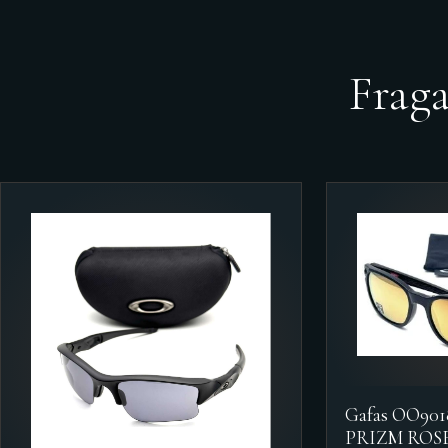
Frag
Gafas OO90
PRIZM ROS