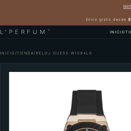
BIE
Envío gratis desde
$
L'PERFUM
®
INICIO
T
INICIO
/
TIENDA
/
RELOJ GUESS W1094L6