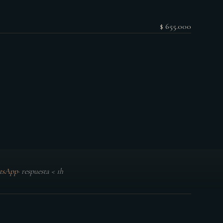
$ 655.000
tsApp
·
respuesta < 1h