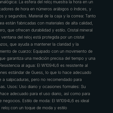
nalógica: La esfera del reloj muestra la hora en un
adores de hora en números arábigos o índices, y
os y segundos. Material de la caja y la correa: Tanto
rea están fabricadas con materiales de alta calidad,
, que ofrecen durabilidad y estilo. Cristal mineral
 ventana del reloj está protegida por un cristal
ñazos, que ayuda a mantener la claridad y la
ovimiento de cuarzo: Equipado con un movimiento de
que garantiza una medición precisa del tiempo y una
 Resistencia al agua: El W1094L6 es resistente al
ones estándar de Guess, lo que lo hace adecuado
nte a salpicaduras, pero no recomendado para
sas. Usos: Uso diario y ocasiones formales: Su
o hace adecuado para el uso diario, así como para
 negocios. Estilo de moda: El W1094L6 es ideal
 reloj con un toque de moda y estilo