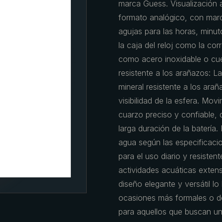
marca Guess. Visualización a
formato analógico, con marc
agujas para las horas, minut
la caja del reloj como la cor
como acero inoxidable o cuero
resistente a los arañazos: La
mineral resistente a los ara
visibilidad de la esfera. M
cuarzo preciso y confiable, 
larga duración de la batería.
agua según las especificaci
para el uso diario y resiste
actividades acuáticas exten
diseño elegante y versátil l
ocasiones más formales o de
para aquellos que buscan un