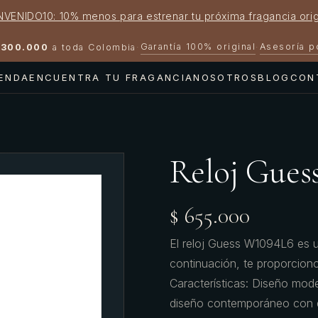
NVENIDO10: 10% menos para estrenar tu próxima fragancia orig
Garantía 100% original
Asesoría 
300.000
a toda Colombia
·
·
IENDA
ENCUENTRA TU FRAGANCIA
NOSOTROS
BLOG
CON
Reloj Gues
$ 655.000
El reloj Guess W1094L6 es u
continuación, te proporciono
Características: Diseño mod
diseño contemporáneo con deta