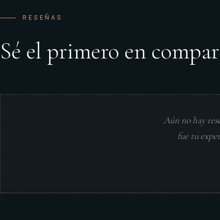
RESEÑAS
Sé el primero en compar
Aún no hay res
fue tu expe