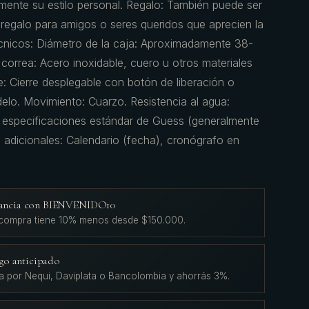
nte su estilo personal. Regalo: También puede ser
egalo para amigos o seres queridos que aprecien la
Técnicos: Diámetro de la caja: Aproximadamente 38-
 correa: Acero inoxidable, cuero u otros materiales
re: Cierre desplegable con botón de liberación o
elo. Movimiento: Cuarzo. Resistencia al agua:
s especificaciones estándar de Guess (generalmente
 adicionales: Calendario (fecha), cronógrafo en
agancia con BIENVENIDO10
 compra tiene 10% menos desde $150.000.
go anticipado
a por Nequi, Daviplata o Bancolombia y ahorrás 3%.